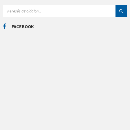
R
I
S
Á
E
K
A
R
C
FACEBOOK
H
: