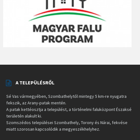
A TELEPÜLÉSRŐL
Sé Vas vármegyében, Szombathelytől mintegy 5 km-re nyugatra
fekszik, az Arany-patak mentén.
A patak kettéosztja a települést, a történelmi faluközpont Északsé
területén alakult ki.
Szomszédos települései Szombathely, Torony és Nárai, fekvése
miatt szorosan kapcsolódik a megyeszékhelyhez.