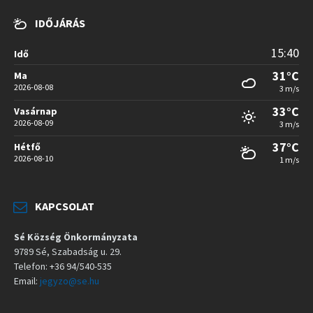
IDŐJÁRÁS
15:40
Idő
31°C
Ma
2026-08-08
3 m/s
33°C
Vasárnap
2026-08-09
3 m/s
37°C
Hétfő
2026-08-10
1 m/s
KAPCSOLAT
Sé Község Önkormányzata
9789 Sé, Szabadság u. 29.
Telefon: +36 94/540-535
Email:
jegyzo@se.hu