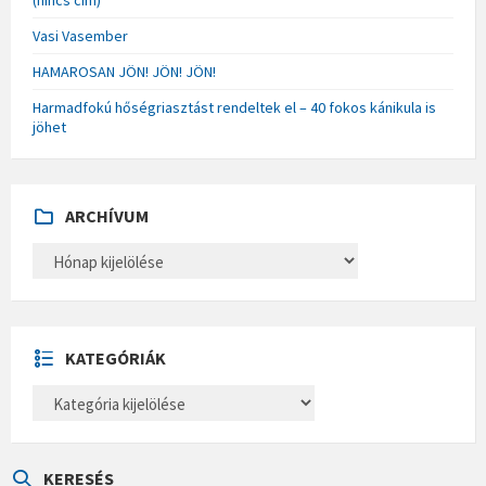
(nincs cím)
Vasi Vasember
HAMAROSAN JÖN! JÖN! JÖN!
Harmadfokú hőségriasztást rendeltek el – 40 fokos kánikula is
jöhet
ARCHÍVUM
A
R
C
H
Í
V
U
KATEGÓRIÁK
M
K
A
T
E
G
Ó
KERESÉS