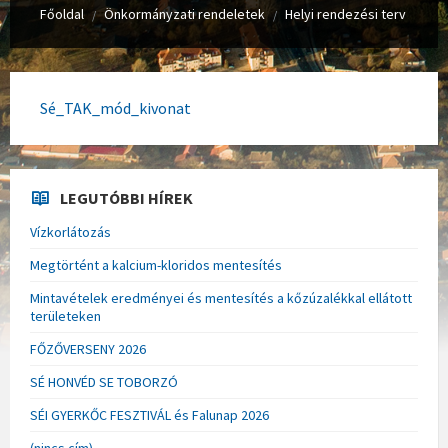
Főoldal
Önkormányzati rendeletek
Helyi rendezési terv
/
/
Sé_TAK_mód_kivonat
LEGUTÓBBI HÍREK
Vízkorlátozás
Megtörtént a kalcium-kloridos mentesítés
Mintavételek eredményei és mentesítés a kőzúzalékkal ellátott
területeken
FŐZŐVERSENY 2026
SÉ HONVÉD SE TOBORZÓ
SÉI GYERKŐC FESZTIVÁL és Falunap 2026