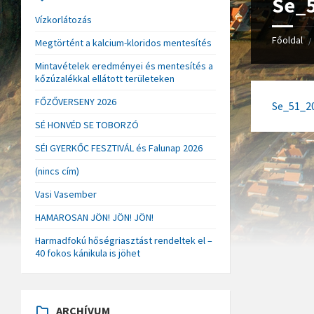
Se_
Vízkorlátozás
Főoldal
/
Megtörtént a kalcium-kloridos mentesítés
Mintavételek eredményei és mentesítés a
kőzúzalékkal ellátott területeken
FŐZŐVERSENY 2026
Se_51_2
SÉ HONVÉD SE TOBORZÓ
SÉI GYERKŐC FESZTIVÁL és Falunap 2026
(nincs cím)
Vasi Vasember
HAMAROSAN JÖN! JÖN! JÖN!
Harmadfokú hőségriasztást rendeltek el –
40 fokos kánikula is jöhet
ARCHÍVUM