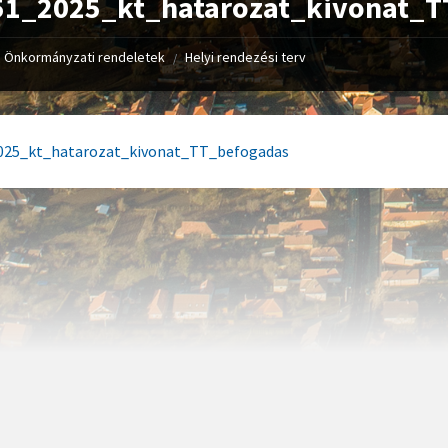
51_2025_kt_hatarozat_kivonat_T
Önkormányzati rendeletek
Helyi rendezési terv
/
025_kt_hatarozat_kivonat_TT_befogadas