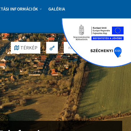
ZTÁSI INFORMÁCIÓK
GALÉRIA
S
TÉRKÉP
E
A
R
C
H
: