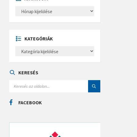
A
R
C
H
Í
V
U
KATEGÓRIÁK
M
K
A
T
E
G
Ó
KERESÉS
R
I
S
Á
E
K
A
R
C
FACEBOOK
H
: