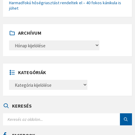
Harmadfokú hőségriasztást rendeltek el – 40 fokos kánikula is
jöhet
ARCHÍVUM
A
R
C
H
Í
V
U
KATEGÓRIÁK
M
K
A
T
E
G
Ó
KERESÉS
R
I
S
Á
E
K
A
R
C