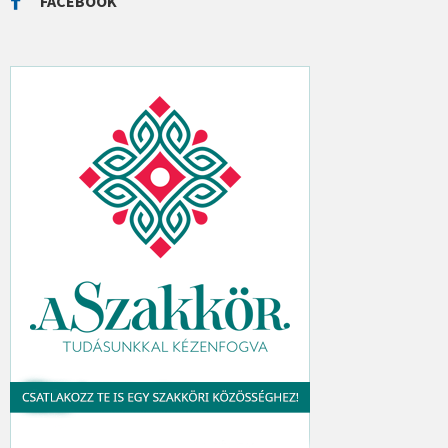
FACEBOOK
H
: