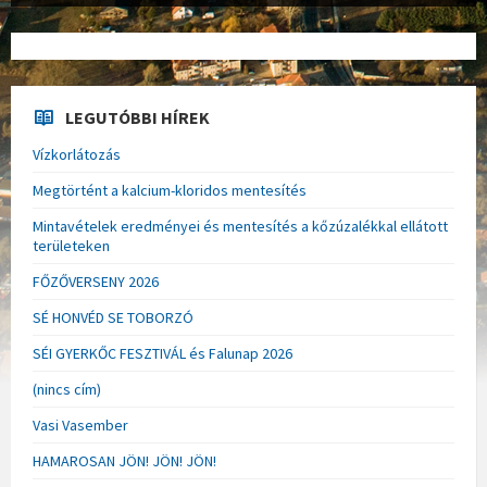
LEGUTÓBBI HÍREK
Vízkorlátozás
Megtörtént a kalcium-kloridos mentesítés
Mintavételek eredményei és mentesítés a kőzúzalékkal ellátott
területeken
FŐZŐVERSENY 2026
SÉ HONVÉD SE TOBORZÓ
SÉI GYERKŐC FESZTIVÁL és Falunap 2026
(nincs cím)
Vasi Vasember
HAMAROSAN JÖN! JÖN! JÖN!