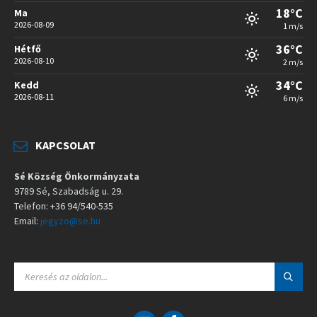
18°C
Ma
2026-08-09
1 m/s
36°C
Hétfő
2026-08-10
2 m/s
34°C
Kedd
2026-08-11
6 m/s
KAPCSOLAT
Sé Község Önkormányzata
9789 Sé, Szabadság u. 29.
Telefon: +36 94/540-535
Email:
jegyzo@se.hu
S
E
A
R
C
E
F