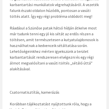
karbantartási munkálatok végrehajtásáról. A vezeték
falunk északi oldalon húzódik, pontosan a vasúti
töltés alatt. Így egy régi probléma oldódott meg!
Ráadásul a Szünőse patak hátsó hídján átkelve most
már tudunk tenni egy jó kis sétát az erdős részen a
töltésen, amit természetesen a kutyatulajdonosok is
használhatnak a kedvenceik sétáltatása során.
Lehetőségeinkhez mérten igyekszünk a terület
karbantartását rendszeresen elvégezni és egy régi
álmot megvalósítani a vasúti töltés „sétáló úttá”
alakításával.
Csatornatisztítás, kamerázás
Korábban tájékoztatást nyújtottunk róla, hogy a