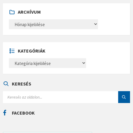
ARCHÍVUM
A
R
C
H
Í
V
U
KATEGÓRIÁK
M
K
A
T
E
G
Ó
KERESÉS
R
I
S
Á
E
K
A
R
C
FACEBOOK
H
: