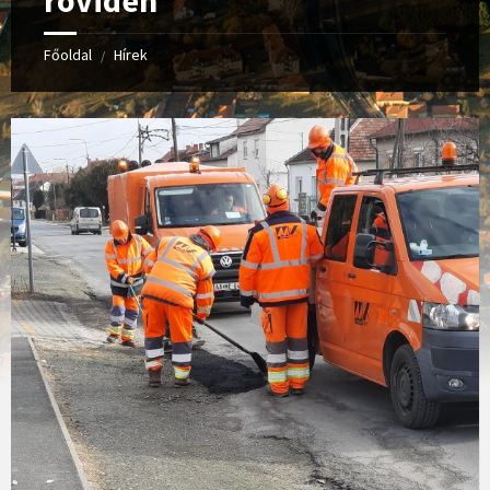
röviden
Főoldal
Hírek
/