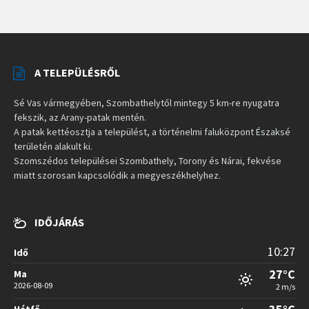
A TELEPÜLÉSRŐL
Sé Vas vármegyében, Szombathelytől mintegy 5 km-re nyugatra
fekszik, az Arany-patak mentén.
A patak kettéosztja a települést, a történelmi faluközpont Északsé
területén alakult ki.
Szomszédos települései Szombathely, Torony és Nárai, fekvése
miatt szorosan kapcsolódik a megyeszékhelyhez.
IDŐJÁRÁS
10:27
Idő
27°C
Ma
2026-08-09
2 m/s
Hétfő