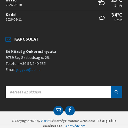
35°C
2026-08-10
1 m/s
34°C
Kedd
2026-08-11
5 m/s
KAPCSOLAT
Sé Község Önkormányzata
9789 Sé, Szabadság u. 29.
Telefon: +36 94/540-535
Email:
jegyzo@se.hu
S
E
A
R
C
E
F
H
m
a
:
a
c
© Copyright 2026 by
ViszkY
Sé Község Hivatalos Weboldala -
Sé digitális
i
e
emlékezete
. -
Adatvédelem