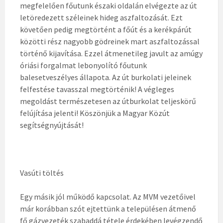
megfelelően főutunk északi oldalán elvégezte az út
letöredezett széleinek hideg aszfaltozását. Ezt
követően pedig megtörtént a főút és a kerékpárút
közötti rész nagyobb gödreinek mart aszfaltozással
történő kijavítása. Ezzel átmenetileg javult az amúgy
óriási forgalmat lebonyolító főutunk
balesetveszélyes állapota. Az út burkolati jeleinek
felfestése tavasszal megtörténik! A végleges
megoldást természetesen az útburkolat teljeskörű
felújítása jelenti! Köszönjük a Magyar Közút
segítségnyújtását!
Vasúti töltés
Egy másik jól működő kapcsolat. Az MVM vezetőivel
már korábban szót ejtettünk a településen átmenő
fő gázvezeték szabaddá tétele érdekében levégzendő