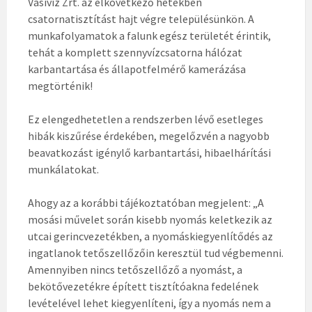
Vasivíz Zrt. az elkövetkező hetekben
csatornatisztítást hajt végre településünkön. A
munkafolyamatok a falunk egész területét érintik,
tehát a komplett szennyvízcsatorna hálózat
karbantartása és állapotfelmérő kamerázása
megtörténik!
Ez elengedhetetlen a rendszerben lévő esetleges
hibák kiszűrése érdekében, megelőzvén a nagyobb
beavatkozást igénylő karbantartási, hibaelhárítási
munkálatokat.
Ahogy az a korábbi tájékoztatóban megjelent: „A
mosási művelet során kisebb nyomás keletkezik az
utcai gerincvezetékben, a nyomáskiegyenlítődés az
ingatlanok tetőszellőzőin keresztül tud végbemenni.
Amennyiben nincs tetőszellőző a nyomást, a
bekötővezetékre épített tisztítóakna fedelének
levételével lehet kiegyenlíteni, így a nyomás nem a