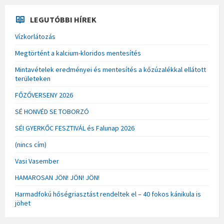
LEGUTÓBBI HÍREK
Vízkorlátozás
Megtörtént a kalcium-kloridos mentesítés
Mintavételek eredményei és mentesítés a kőzúzalékkal ellátott
területeken
FŐZŐVERSENY 2026
SÉ HONVÉD SE TOBORZÓ
SÉI GYERKŐC FESZTIVÁL és Falunap 2026
(nincs cím)
Vasi Vasember
HAMAROSAN JÖN! JÖN! JÖN!
Harmadfokú hőségriasztást rendeltek el – 40 fokos kánikula is
jöhet