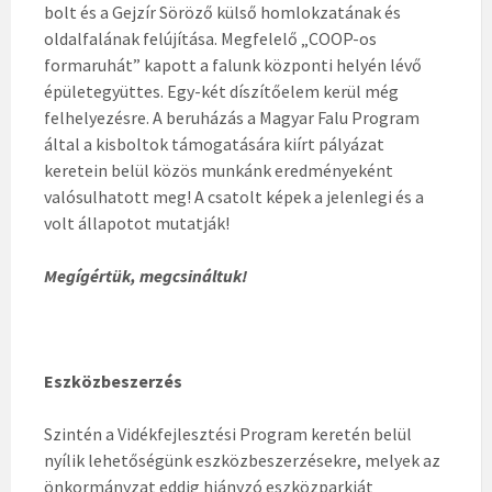
bolt és a Gejzír Söröző külső homlokzatának és
oldalfalának felújítása. Megfelelő „COOP-os
formaruhát” kapott a falunk központi helyén lévő
épületegyüttes. Egy-két díszítőelem kerül még
felhelyezésre. A beruházás a Magyar Falu Program
által a kisboltok támogatására kiírt pályázat
keretein belül közös munkánk eredményeként
valósulhatott meg! A csatolt képek a jelenlegi és a
volt állapotot mutatják!
Megígértük, megcsináltuk!
Eszközbeszerzés
Szintén a Vidékfejlesztési Program keretén belül
nyílik lehetőségünk eszközbeszerzésekre, melyek az
önkormányzat eddig hiányzó eszközparkját