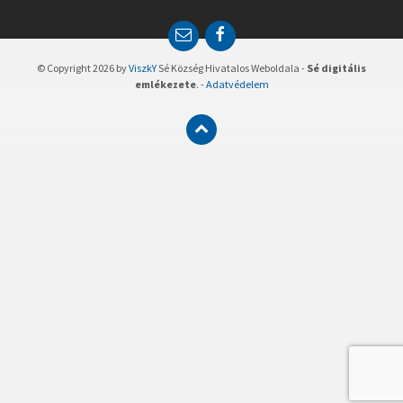
R
C
E
F
H
m
a
:
a
c
© Copyright 2026 by
ViszkY
Sé Község Hivatalos Weboldala -
Sé digitális
i
e
emlékezete
. -
Adatvédelem
l
b
o
o
k