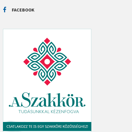
R
C
FACEBOOK
H
: