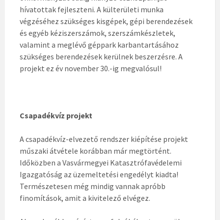
hívatottak fejleszteni. A külterületi munka
végzéséhez szükséges kisgépek, gépi berendezések
és egyéb kéziszerszámok, szerszámkészletek,
valamint a meglévő géppark karbantartásához
szükséges berendezések kerülnek beszerzésre. A
projekt ez év november 30.-ig megvalósul!
Csapadékvíz projekt
A csapadékvíz-elvezető rendszer kiépítése projekt
műszaki átvétele korábban már megtörtént.
Időközben a Vasvármegyei Katasztrófavédelemi
Igazgatóság az üzemeltetési engedélyt kiadta!
Természetesen még mindig vannak apróbb
finomítások, amit a kivitelező elvégez.