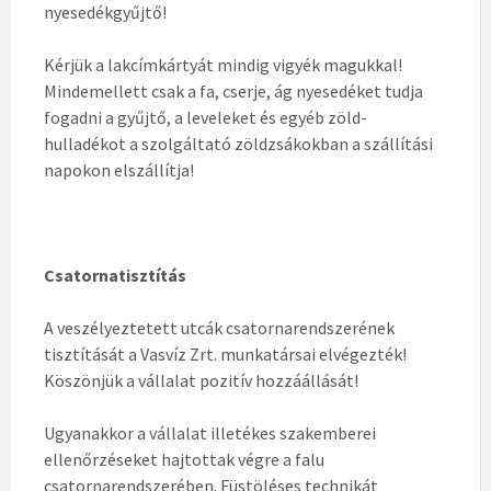
nyesedékgyűjtő!
Kérjük a lakcímkártyát mindig vigyék magukkal!
Mindemellett csak a fa, cserje, ág nyesedéket tudja
fogadni a gyűjtő, a leveleket és egyéb zöld-
hulladékot a szolgáltató zöldzsákokban a szállítási
napokon elszállítja!
Csatornatisztítás
A veszélyeztetett utcák csatornarendszerének
tisztítását a Vasvíz Zrt. munkatársai elvégezték!
Köszönjük a vállalat pozitív hozzáállását!
Ugyanakkor a vállalat illetékes szakemberei
ellenőrzéseket hajtottak végre a falu
csatornarendszerében. Füstöléses technikát