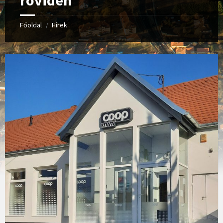
röviden
Főoldal
Hírek
/