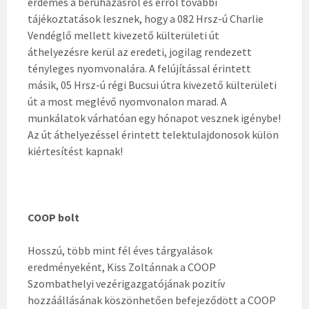
érdemes a beruházásról és erről további
tájékoztatások lesznek, hogy a 082 Hrsz-ú Charlie
Vendéglő mellett kivezető külterületi út
áthelyezésre kerül az eredeti, jogilag rendezett
tényleges nyomvonalára. A felújítással érintett
másik, 05 Hrsz-ú régi Bucsui útra kivezető külterületi
út a most meglévő nyomvonalon marad. A
munkálatok várhatóan egy hónapot vesznek igénybe!
Az út áthelyezéssel érintett telektulajdonosok külön
kiértesítést kapnak!
COOP bolt
Hosszú, több mint fél éves tárgyalások
eredményeként, Kiss Zoltánnak a COOP
Szombathelyi vezérigazgatójának pozitív
hozzáállásának köszönhetően befejeződött a COOP