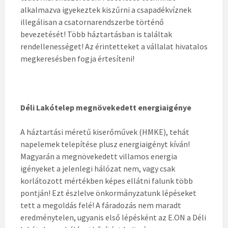
alkalmazva igyekeztek kiszűrni a csapadékvíznek
illegálisan a csatornarendszerbe történő
bevezetését! Több háztartásban is találtak
rendellenességet! Az érintetteket a vállalat hivatalos
megkeresésben fogja értesíteni!
Déli Lakótelep megnövekedett energiaigénye
A háztartási méretű kiserőművek (HMKE), tehát
napelemek telepítése plusz energiaigényt kíván!
Magyarán a megnövekedett villamos energia
igényeket a jelenlegi hálózat nem, vagy csak
korlátozott mértékben képes ellátni falunk több
pontján! Ezt észlelve önkormányzatunk lépéseket
tett a megoldás felé! A fáradozás nem maradt
eredménytelen, ugyanis első lépésként az E.ON a Déli