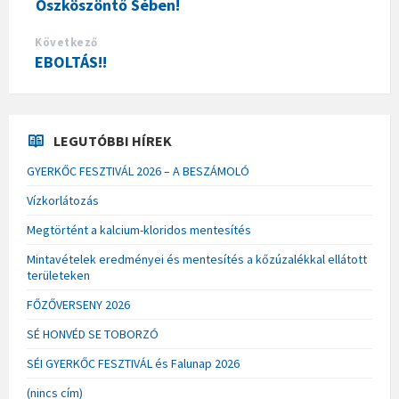
Őszköszöntő Sében!
Következő
EBOLTÁS!!
LEGUTÓBBI HÍREK
GYERKŐC FESZTIVÁL 2026 – A BESZÁMOLÓ
Vízkorlátozás
Megtörtént a kalcium-kloridos mentesítés
Mintavételek eredményei és mentesítés a kőzúzalékkal ellátott
területeken
FŐZŐVERSENY 2026
SÉ HONVÉD SE TOBORZÓ
SÉI GYERKŐC FESZTIVÁL és Falunap 2026
(nincs cím)