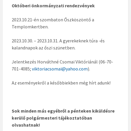
Októberi önkormányzati rendezvények
2023.10.21-én szombaton Őszköszöntő a
Templomkertben.
2023.10.30. – 2023.10.31. A gyerekeknek túra -és
kalandnapok az őszi szünetben.
Jelentkezés Horváthné Csomai Viktóriánál (06-70-
701-4085;
viktoriacsomai@yahoo.com
).
Az eseményekről a későbbiekben még hírt adunk!
Sok minden más egyébről a pénteken kiküldésre
kerülő polgármesteri tájékoztatóban
olvashatnak!