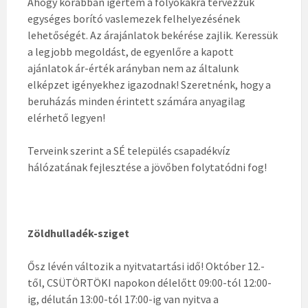
Ahogy korábban ígértem a folyókákra tervezzük
egységes borító vaslemezek felhelyezésének
lehetőségét. Az árajánlatok bekérése zajlik. Keressük
a legjobb megoldást, de egyenlőre a kapott
ajánlatok ár-érték arányban nem az általunk
elképzet igényekhez igazodnak! Szeretnénk, hogy a
beruházás minden érintett számára anyagilag
elérhető legyen!
Terveink szerint a SÉ település csapadékvíz
hálózatának fejlesztése a jövőben folytatódni fog!
Zöldhulladék-sziget
Ősz lévén változik a nyitvatartási idő! Október 12.-
től, CSÜTÖRTÖKI napokon délelőtt 09:00-tól 12:00-
ig, délután 13:00-tól 17:00-ig van nyitva a