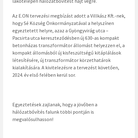
lakótelepen hálózatbővítést hajt végre.
Az E.ON tervezési megbízást adott a Villkász Kft.-nek,
hogy Sé Község Önkormányzatával a helyszínen
egyeztetett helyre, azaz a Gyöngyvirág utca –
Pacsirta utca kereszteződésben új 630-as kompakt
betonházas transzformátor állomást helyezzen el, a
kompakt állomásból új kisfeszültségű kitáplálások
létesítésére, új transzformátor körzethatárok
kialakítására. A kivitelezésre a tervezést követően,
2024. év első felében kerül sor.
Egyeztetések zajlanak, hogy a jövőben a
hálózatbővítés falunk többi pontján is
megvalósulhasson!