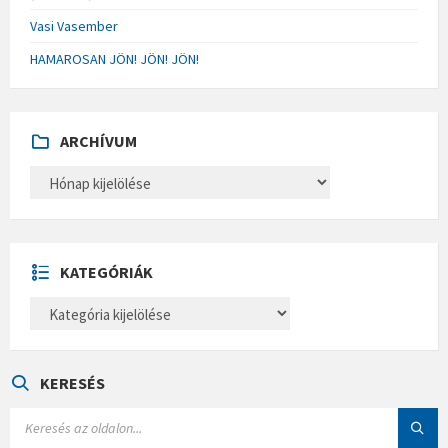
Vasi Vasember
HAMAROSAN JÖN! JÖN! JÖN!
ARCHÍVUM
A
R
C
H
Í
V
U
KATEGÓRIÁK
M
K
A
T
E
G
Ó
KERESÉS
R
I
S
Á
E
K
A