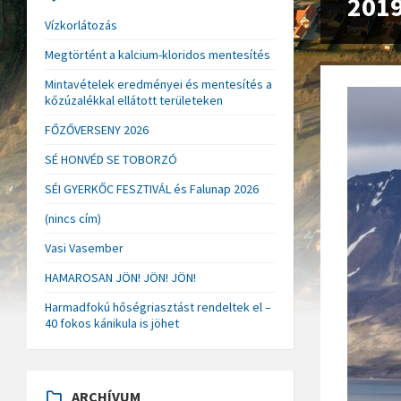
2019
Vízkorlátozás
Megtörtént a kalcium-kloridos mentesítés
Mintavételek eredményei és mentesítés a
kőzúzalékkal ellátott területeken
FŐZŐVERSENY 2026
SÉ HONVÉD SE TOBORZÓ
SÉI GYERKŐC FESZTIVÁL és Falunap 2026
(nincs cím)
Vasi Vasember
HAMAROSAN JÖN! JÖN! JÖN!
Harmadfokú hőségriasztást rendeltek el –
40 fokos kánikula is jöhet
ARCHÍVUM