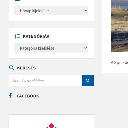
A
R
C
H
Í
V
U
KATEGÓRIÁK
M
K
A
T
E
A Spitzb
G
Ó
KERESÉS
R
I
S
Á
E
K
A
R
C
FACEBOOK
H
: