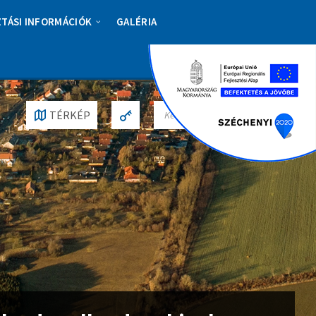
ZTÁSI INFORMÁCIÓK
GALÉRIA
S
TÉRKÉP
E
A
R
C
H
: