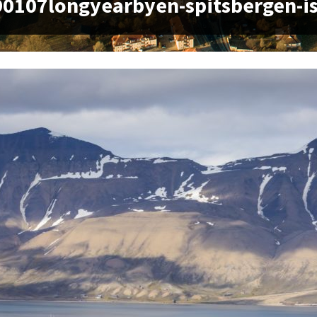
0107longyearbyen-spitsbergen-is