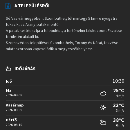
A TELEPÜLÉSRŐL
Sé Vas vármegyében, Szombathelytől mintegy 5 km-re nyugatra
fekszik, az Arany-patak mentén.
A patak kettéosztja a települést, a történelmi faluközpont Északsé
területén alakult ki.
Szomszédos települései Szombathely, Torony és Nárai, fekvése
miatt szorosan kapcsolódik a megyeszékhelyhez.
IDŐJÁRÁS
10:30
Idő
25°C
Ma
2026-08-08
4 m/s
33°C
Vasárnap
2026-08-09
3 m/s
38°C
Hétfő
2026-08-10
0 m/s