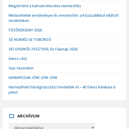
Megtörtént a kalcium-kloridos mentesítés
Mintavételek eredményei és mentesítés a kőzúzalékkal ellátott
területeken
FŐZŐVERSENY 2026
SÉ HONVÉD SE TOBORZÓ
SÉI GYERKŐC FESZTIVÁL és Falunap 2026
(nincs cím)
Vasi Vasember
HAMAROSAN JÖN! JÖN! JÖN!
Harmadfokú hőségriasztást rendeltek el – 40 fokos kánikula is
jöhet
ARCHÍVUM
A