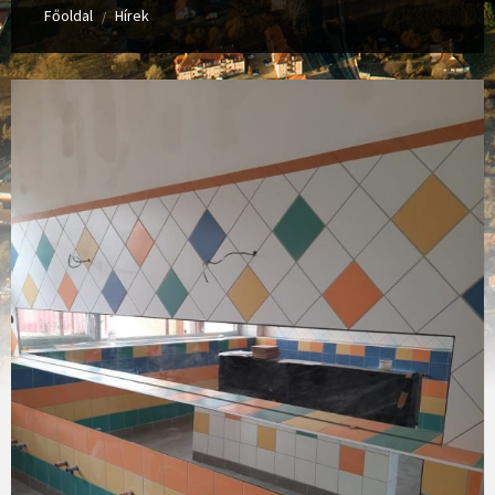
Főoldal
Hírek
/