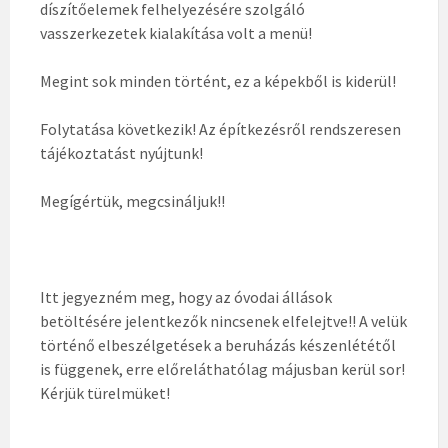
díszítőelemek felhelyezésére szolgáló
vasszerkezetek kialakítása volt a menü!
Megint sok minden történt, ez a képekből is kiderül!
Folytatása következik! Az építkezésről rendszeresen
tájékoztatást nyújtunk!
Megígértük, megcsináljuk!!
Itt jegyezném meg, hogy az óvodai állások
betöltésére jelentkezők nincsenek elfelejtve!! A velük
történő elbeszélgetések a beruházás készenlététől
is függenek, erre előreláthatólag májusban kerül sor!
Kérjük türelmüket!