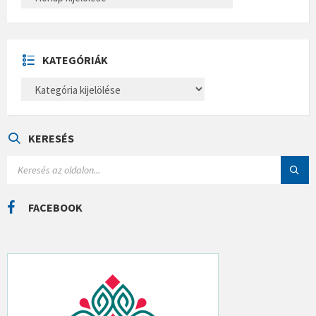
R
C
H
Í
V
U
KATEGÓRIÁK
M
K
A
T
E
G
Ó
KERESÉS
R
I
S
Á
E
K
A
R
C
FACEBOOK
H
: