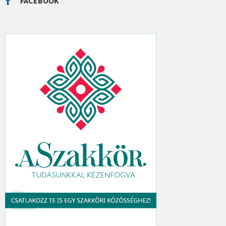
FACEBOOK
H
: