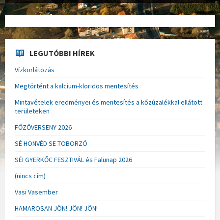
LEGUTÓBBI HÍREK
Vízkorlátozás
Megtörtént a kalcium-kloridos mentesítés
Mintavételek eredményei és mentesítés a kőzúzalékkal ellátott
területeken
FŐZŐVERSENY 2026
SÉ HONVÉD SE TOBORZÓ
SÉI GYERKŐC FESZTIVÁL és Falunap 2026
(nincs cím)
Vasi Vasember
HAMAROSAN JÖN! JÖN! JÖN!