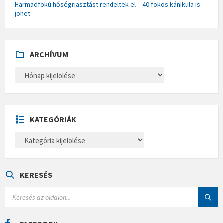
Harmadfokú hőségriasztást rendeltek el – 40 fokos kánikula is
jöhet
ARCHÍVUM
A
R
C
H
Í
V
U
KATEGÓRIÁK
M
K
A
T
E
G
Ó
KERESÉS
R
I
S
Á
E
K
A
R
C