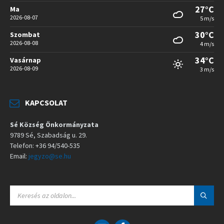
27°C
Ma
2026-08-07
5 m/s
30°C
Szombat
2026-08-08
4 m/s
34°C
Vasárnap
2026-08-09
3 m/s
KAPCSOLAT
Sé Község Önkormányzata
9789 Sé, Szabadság u. 29.
Telefon: +36 94/540-535
Email:
jegyzo@se.hu
S
E
A
R
C
E
F