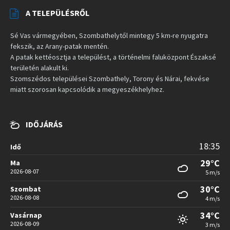
A TELEPÜLÉSRŐL
Sé Vas vármegyében, Szombathelytől mintegy 5 km-re nyugatra
fekszik, az Arany-patak mentén.
A patak kettéosztja a települést, a történelmi faluközpont Északsé
területén alakult ki.
Szomszédos települései Szombathely, Torony és Nárai, fekvése
miatt szorosan kapcsolódik a megyeszékhelyhez.
IDŐJÁRÁS
18:35
Idő
29°C
Ma
2026-08-07
5 m/s
30°C
Szombat
2026-08-08
4 m/s
34°C
Vasárnap
2026-08-09
3 m/s