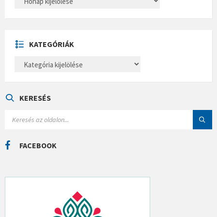
R
C
H
Í
V
U
KATEGÓRIÁK
M
K
A
T
E
G
Ó
KERESÉS
R
I
S
Á
E
K
A
R
C
FACEBOOK
H
: