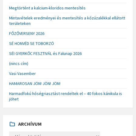
Megtörtént a kalcium-kloridos mentesítés
Mintavételek eredményei és mentesítés a kőzúzalékkal ellátott
területeken
FŐZŐVERSENY 2026
SÉ HONVÉD SE TOBORZÓ
SÉI GYERKŐC FESZTIVÁL és Falunap 2026
(nincs cím)
Vasi Vasember
HAMAROSAN JÖN! JÖN! JÖN!
Harmadfokú hőségriasztást rendeltek el – 40 fokos kánikula is
jöhet
ARCHÍVUM
A