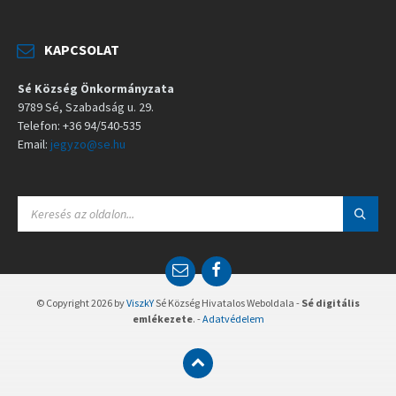
KAPCSOLAT
Sé Község Önkormányzata
9789 Sé, Szabadság u. 29.
Telefon: +36 94/540-535
Email:
jegyzo@se.hu
S
E
A
R
C
E
F
H
m
a
:
a
c
© Copyright 2026 by
ViszkY
Sé Község Hivatalos Weboldala -
Sé digitális
i
e
emlékezete
. -
Adatvédelem
l
b
o
o
k