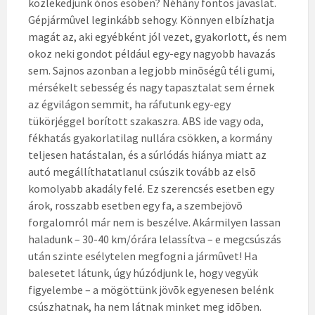
közlekedjünk ónos esõben? Néhány fontos javaslat.
Gépjármûvel leginkább sehogy. Könnyen elbízhatja
magát az, aki egyébként jól vezet, gyakorlott, és nem
okoz neki gondot például egy-egy nagyobb havazás
sem. Sajnos azonban a legjobb minõségû téli gumi,
mérsékelt sebesség és nagy tapasztalat sem érnek
az égvilágon semmit, ha ráfutunk egy-egy
tükörjéggel borított szakaszra. ABS ide vagy oda,
fékhatás gyakorlatilag nullára csökken, a kormány
teljesen hatástalan, és a súrlódás hiánya miatt az
autó megállíthatatlanul csúszik tovább az elsõ
komolyabb akadály felé. Ez szerencsés esetben egy
árok, rosszabb esetben egy fa, a szembejövõ
forgalomról már nem is beszélve. Akármilyen lassan
haladunk – 30-40 km/órára lelassítva – e megcsúszás
után szinte esélytelen megfogni a jármûvet! Ha
balesetet látunk, úgy húzódjunk le, hogy vegyük
figyelembe – a mögöttünk jövõk egyenesen belénk
csúszhatnak, ha nem látnak minket meg idõben.