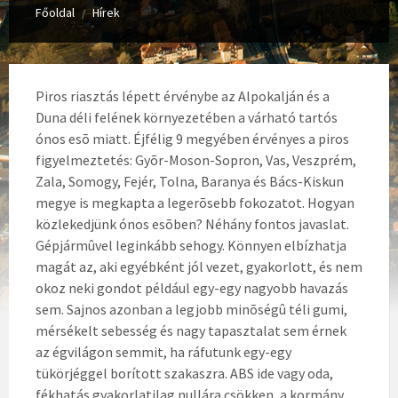
Főoldal
Hírek
/
Piros riasztás lépett érvénybe az Alpokalján és a
Duna déli felének környezetében a várható tartós
ónos esõ miatt. Éjfélig 9 megyében érvényes a piros
figyelmeztetés: Gyõr-Moson-Sopron, Vas, Veszprém,
Zala, Somogy, Fejér, Tolna, Baranya és Bács-Kiskun
megye is megkapta a legerõsebb fokozatot. Hogyan
közlekedjünk ónos esõben? Néhány fontos javaslat.
Gépjármûvel leginkább sehogy. Könnyen elbízhatja
magát az, aki egyébként jól vezet, gyakorlott, és nem
okoz neki gondot például egy-egy nagyobb havazás
sem. Sajnos azonban a legjobb minõségû téli gumi,
mérsékelt sebesség és nagy tapasztalat sem érnek
az égvilágon semmit, ha ráfutunk egy-egy
tükörjéggel borított szakaszra. ABS ide vagy oda,
fékhatás gyakorlatilag nullára csökken, a kormány