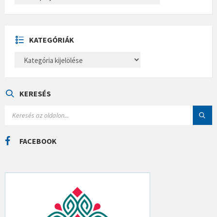
C
H
Í
V
U
KATEGÓRIÁK
M
K
A
T
E
G
Ó
KERESÉS
R
I
S
Á
E
K
A
R
C
FACEBOOK
H
: