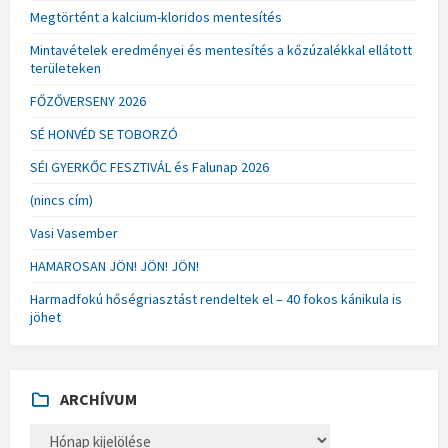
Megtörtént a kalcium-kloridos mentesítés
Mintavételek eredményei és mentesítés a kőzúzalékkal ellátott
területeken
FŐZŐVERSENY 2026
SÉ HONVÉD SE TOBORZÓ
SÉI GYERKŐC FESZTIVÁL és Falunap 2026
(nincs cím)
Vasi Vasember
HAMAROSAN JÖN! JÖN! JÖN!
Harmadfokú hőségriasztást rendeltek el – 40 fokos kánikula is
jöhet
ARCHÍVUM
A
R