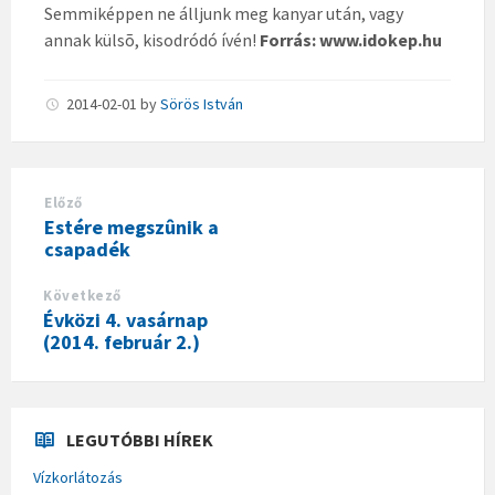
Semmiképpen ne álljunk meg kanyar után, vagy
annak külsõ, kisodródó ívén!
Forrás: www.idokep.hu
2014-02-01
by
Sörös István
Előző
Estére megszûnik a
csapadék
Következő
Évközi 4. vasárnap
(2014. február 2.)
LEGUTÓBBI HÍREK
Vízkorlátozás