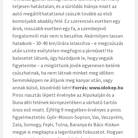
teljesen hatástalan, és a súrlódás hiánya miatt az
autó megállíthatatlanul csúszik tovább az elsõ
komolyabb akadály felé. Ez szerencsés esetben egy
árok, rosszabb esetben egy fa, a szembejövõ
forgalomról már nem is beszélve. Akármilyen lassan
haladunk – 30-40 km/órára lelassítva – e megcsúszás
után szinte esélytelen megfogni a jármûvet! Ha
balesetet látunk, úgy húzódjunk le, hogy vegyük
figyelembe – a mögöttünk jövõk egyenesen belénk
csúszhatnak, ha nem látnak minket meg idõben.
Semmiképpen ne álljunk meg kanyar után, vagy
annak külsõ, kisodródó ívén!
Forrás: www.idokep.hu
Piros riasztás lépett érvénybe az Alpokalján és a
Duna déli felének környezetében a várható tartós
ónos esõ miatt. Éjfélig 9 megyében érvényes a piros
figyelmeztetés: Gyõr-Moson-Sopron, Vas, Veszprém,
Zala, Somogy, Fejér, Tolna, Baranya és Bács-Kiskun
megye is megkapta a legerõsebb fokozatot. Hogyan