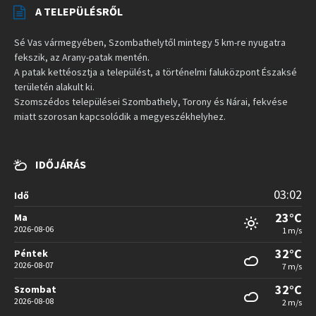
A TELEPÜLÉSRŐL
Sé Vas vármegyében, Szombathelytől mintegy 5 km-re nyugatra
fekszik, az Arany-patak mentén.
A patak kettéosztja a települést, a történelmi faluközpont Északsé
területén alakult ki.
Szomszédos települései Szombathely, Torony és Nárai, fekvése
miatt szorosan kapcsolódik a megyeszékhelyhez.
IDŐJÁRÁS
03:02
Idő
23°C
Ma
2026-08-06
1 m/s
32°C
Péntek
2026-08-07
7 m/s
32°C
Szombat
2026-08-08
2 m/s