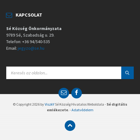
KAPCSOLAT
Sé Község Önkormányzata
9789 Sé, Szabadság u. 29.
Telefon: +36 94/540-535
Email:
jegyzo@se.hu
S
E
A
R
C
E
F
H
m
a
:
a
c
© Copyright 2026 by
ViszkY
Sé Község Hivatalos Weboldala -
Sé digitális
i
e
emlékezete
. -
Adatvédelem
l
b
o
o
k