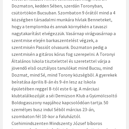
Dozmaton, kedden Sében, szerdán Toronyban,
csütörtökön Bucsuban. Szombaton 9 órától mind a 4
községben társadalmi munkára hívlak Benneteket,
hogy a templomba és annak környékén a tavaszi
nagytakarítást elvégezzük. Vasárnap virágvasárnap a
szentmise elején barkaszentelést végzek, a
szentmisén Passiót olvasunk. Dozmaton pedig a
szentmisén a gitáros kórus fog szerepelni. A Toronyi
Általános Iskola tisztelettel és szeretettel várja a
jövendõ elsõ osztályos tanulókat mind Bucsu, mind
Dozmat, mind Sé, mind Torony községbõl. A gyerekek
beíratása április 8-án és 9-én lesz az Iskola
épületében reggel 8-tól este 6-ig. A márciusi
klubtalálkozóját a séi Demizson Klub a Gyümölcsoltó
Boldogasszony napjához kapcsolódóan tartja. 50
személyes busz indul Sébõl március 23-án,
szombaton fél 10-kor a Faluháztól.
Csehimindszenten Mindszenty József bíboros