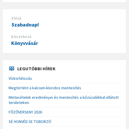
Előző
Szabadnap!
Következő
Könyvvásár
LEGUTÓBBI HÍREK
Vízkorlátozás
Megtörtént a kalcium-kloridos mentesítés
Mintavételek eredményei és mentesítés a kőzúzalékkal ellátott
területeken
FŐZŐVERSENY 2026
SÉ HONVÉD SE TOBORZÓ