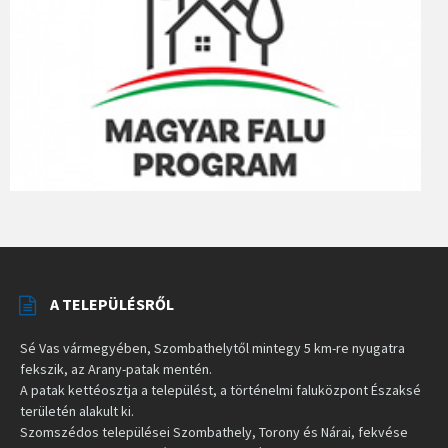
A TELEPÜLÉSRŐL
Sé Vas vármegyében, Szombathelytől mintegy 5 km-re nyugatra
fekszik, az Arany-patak mentén.
A patak kettéosztja a települést, a történelmi faluközpont Északsé
területén alakult ki.
Szomszédos települései Szombathely, Torony és Nárai, fekvése