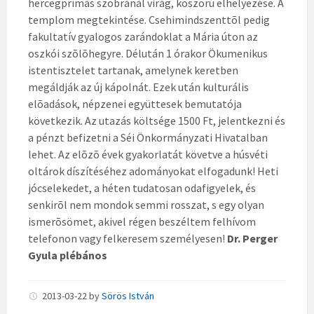
hercegprímás szobránál virág, koszorú elhelyezése. A
templom megtekintése. Csehimindszenttõl pedig
fakultatív gyalogos zarándoklat a Mária úton az
oszkói szõlõhegyre. Délután 1 órakor Ökumenikus
istentisztelet tartanak, amelynek keretben
megáldják az új kápolnát. Ezek után kulturális
elõadások, népzenei együttesek bemutatója
következik. Az utazás költsége 1500 Ft, jelentkezni és
a pénzt befizetni a Séi Önkormányzati Hivatalban
lehet. Az elõzõ évek gyakorlatát követve a húsvéti
oltárok díszítéséhez adományokat elfogadunk! Heti
jócselekedet, a héten tudatosan odafigyelek, és
senkirõl nem mondok semmi rosszat, s egy olyan
ismerõsömet, akivel régen beszéltem felhívom
telefonon vagy felkeresem személyesen!
Dr. Perger
Gyula plébános
2013-03-22
by
Sörös István