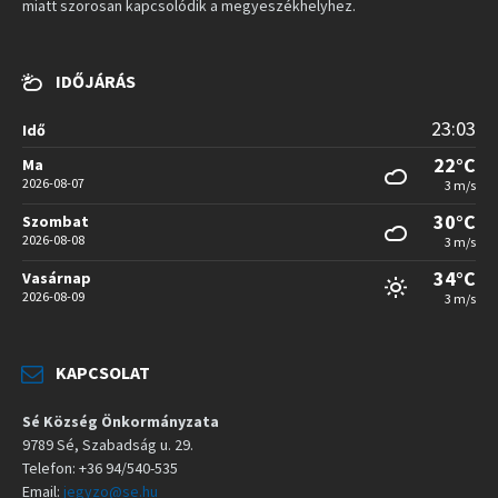
miatt szorosan kapcsolódik a megyeszékhelyhez.
IDŐJÁRÁS
23:03
Idő
22°C
Ma
2026-08-07
3 m/s
30°C
Szombat
2026-08-08
3 m/s
34°C
Vasárnap
2026-08-09
3 m/s
KAPCSOLAT
Sé Község Önkormányzata
9789 Sé, Szabadság u. 29.
Telefon: +36 94/540-535
Email:
jegyzo@se.hu