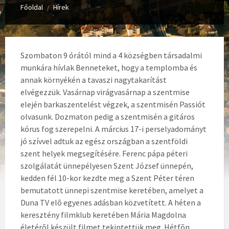
Főoldal
Hírek
/
Szombaton 9 órától mind a 4 községben társadalmi
munkára hívlak Benneteket, hogy a templomba és
annak környékén a tavaszi nagytakarítást
elvégezzük. Vasárnap virágvasárnap a szentmise
elején barkaszentelést végzek, a szentmisén Passiót
olvasunk. Dozmaton pedig a szentmisén a gitáros
kórus fog szerepelni.
A március 17-i perselyadományt
jó szívvel adtuk az egész országban a szentföldi
szent helyek megsegítésére. Ferenc pápa péteri
szolgálatát ünnepélyesen Szent József ünnepén,
kedden fél 10-kor kezdte meg a Szent Péter téren
bemutatott ünnepi szentmise keretében, amelyet a
Duna TV elõ egyenes adásban közvetített. A héten a
keresztény filmklub keretében Mária Magdolna
életérõl készült filmet tekintettük meg. Hétfõn