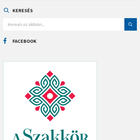
G
Ó
KERESÉS
R
I
S
Á
E
K
A
R
C
FACEBOOK
H
: