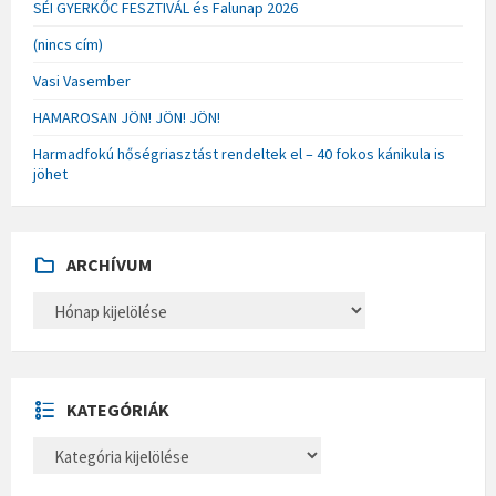
SÉI GYERKŐC FESZTIVÁL és Falunap 2026
(nincs cím)
Vasi Vasember
HAMAROSAN JÖN! JÖN! JÖN!
Harmadfokú hőségriasztást rendeltek el – 40 fokos kánikula is
jöhet
ARCHÍVUM
A
R
C
H
Í
V
U
KATEGÓRIÁK
M
K
A
T
E