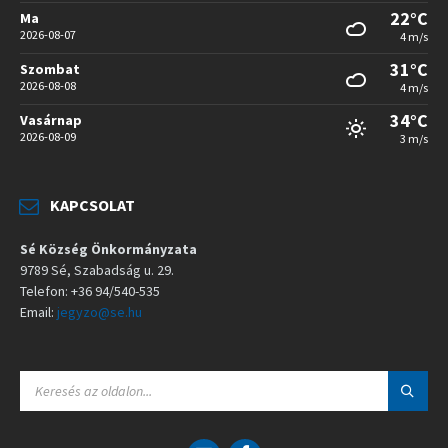
22°C
Ma
2026-08-07
4 m/s
31°C
Szombat
2026-08-08
4 m/s
34°C
Vasárnap
2026-08-09
3 m/s
KAPCSOLAT
Sé Község Önkormányzata
9789 Sé, Szabadság u. 29.
Telefon: +36 94/540-535
Email:
jegyzo@se.hu
S
E
A
R
C
E
F