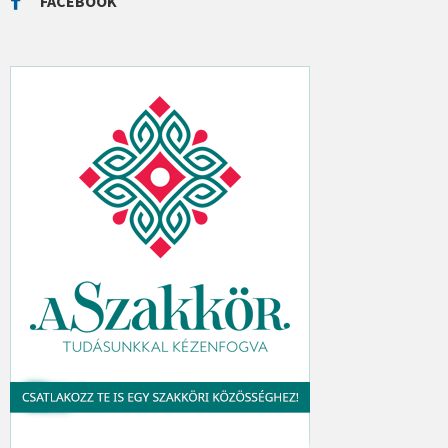
FACEBOOK
H
: