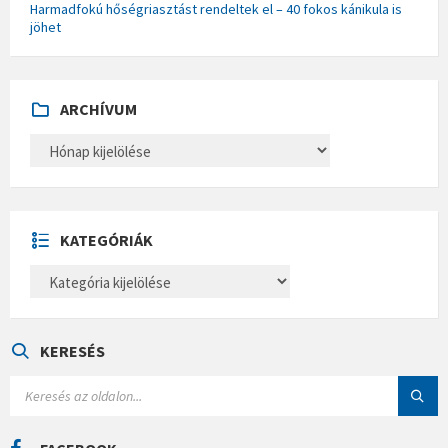
Harmadfokú hőségriasztást rendeltek el – 40 fokos kánikula is
jöhet
ARCHÍVUM
A
R
C
H
Í
V
U
KATEGÓRIÁK
M
K
A
T
E
G
Ó
KERESÉS
R
I
S
Á
E
K
A
R
C