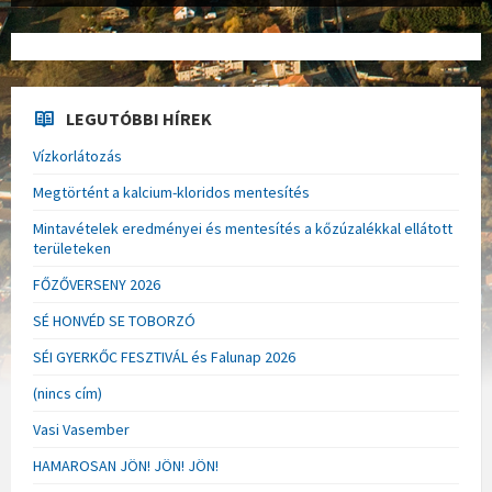
LEGUTÓBBI HÍREK
Vízkorlátozás
Megtörtént a kalcium-kloridos mentesítés
Mintavételek eredményei és mentesítés a kőzúzalékkal ellátott
területeken
FŐZŐVERSENY 2026
SÉ HONVÉD SE TOBORZÓ
SÉI GYERKŐC FESZTIVÁL és Falunap 2026
(nincs cím)
Vasi Vasember
HAMAROSAN JÖN! JÖN! JÖN!