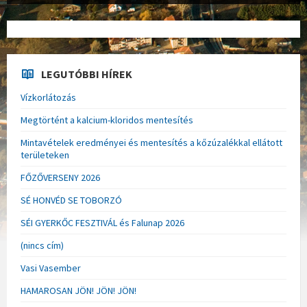
LEGUTÓBBI HÍREK
Vízkorlátozás
Megtörtént a kalcium-kloridos mentesítés
Mintavételek eredményei és mentesítés a kőzúzalékkal ellátott
területeken
FŐZŐVERSENY 2026
SÉ HONVÉD SE TOBORZÓ
SÉI GYERKŐC FESZTIVÁL és Falunap 2026
(nincs cím)
Vasi Vasember
HAMAROSAN JÖN! JÖN! JÖN!