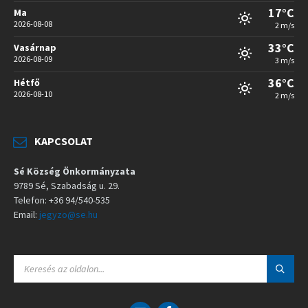
17°C
Ma
2026-08-08
2 m/s
33°C
Vasárnap
2026-08-09
3 m/s
36°C
Hétfő
2026-08-10
2 m/s
KAPCSOLAT
Sé Község Önkormányzata
9789 Sé, Szabadság u. 29.
Telefon: +36 94/540-535
Email:
jegyzo@se.hu
S
E
A
R
C
E
F