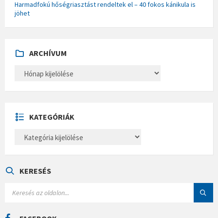
Harmadfokú hőségriasztást rendeltek el – 40 fokos kánikula is
jöhet
ARCHÍVUM
A
R
C
H
Í
V
U
KATEGÓRIÁK
M
K
A
T
E
G
Ó
KERESÉS
R
I
S
Á
E
K
A
R
C