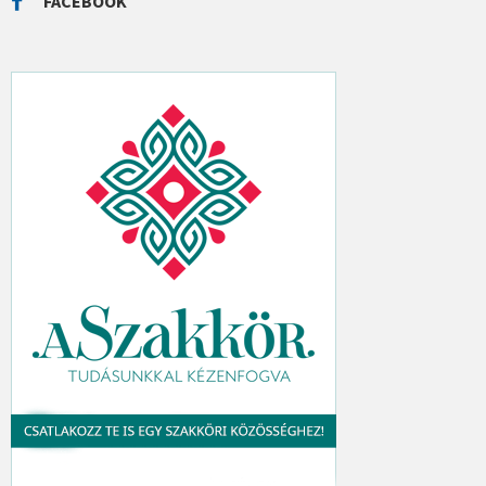
FACEBOOK
H
: