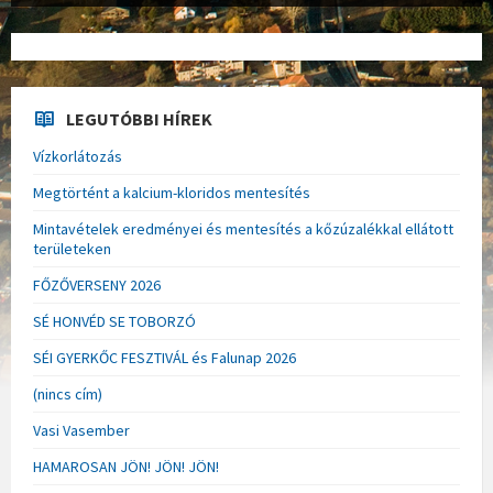
LEGUTÓBBI HÍREK
Vízkorlátozás
Megtörtént a kalcium-kloridos mentesítés
Mintavételek eredményei és mentesítés a kőzúzalékkal ellátott
területeken
FŐZŐVERSENY 2026
SÉ HONVÉD SE TOBORZÓ
SÉI GYERKŐC FESZTIVÁL és Falunap 2026
(nincs cím)
Vasi Vasember
HAMAROSAN JÖN! JÖN! JÖN!