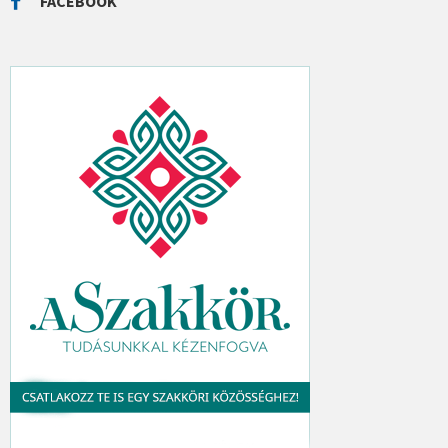
FACEBOOK
H
: