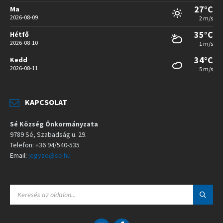
27°C
Ma
2026-08-09
2 m/s
35°C
Hétfő
2026-08-10
1 m/s
34°C
Kedd
2026-08-11
5 m/s
KAPCSOLAT
Sé Község Önkormányzata
9789 Sé, Szabadság u. 29.
Telefon: +36 94/540-535
Email:
jegyzo@se.hu
S
E
A
R
C
E
F