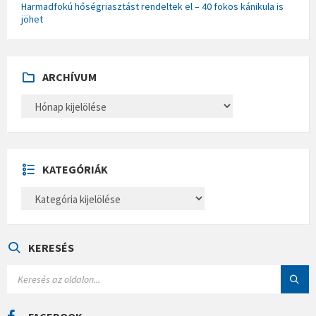
Harmadfokú hőségriasztást rendeltek el – 40 fokos kánikula is
jöhet
ARCHÍVUM
A
R
C
H
Í
V
U
KATEGÓRIÁK
M
K
A
T
E
G
Ó
KERESÉS
R
I
S
Á
E
K
A
R
C