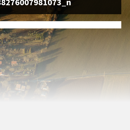
88276007981073_n