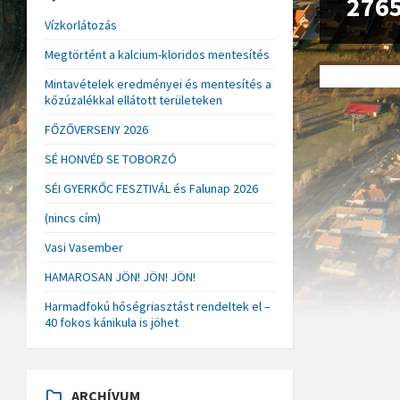
276
Vízkorlátozás
Megtörtént a kalcium-kloridos mentesítés
Mintavételek eredményei és mentesítés a
kőzúzalékkal ellátott területeken
FŐZŐVERSENY 2026
SÉ HONVÉD SE TOBORZÓ
SÉI GYERKŐC FESZTIVÁL és Falunap 2026
(nincs cím)
Vasi Vasember
HAMAROSAN JÖN! JÖN! JÖN!
Harmadfokú hőségriasztást rendeltek el –
40 fokos kánikula is jöhet
ARCHÍVUM