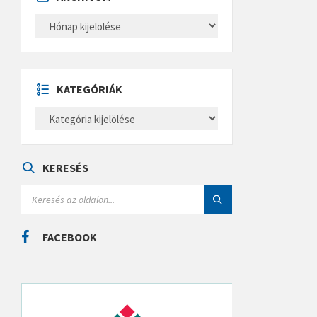
A
R
C
H
Í
V
U
KATEGÓRIÁK
M
K
A
T
E
G
Ó
KERESÉS
R
I
S
Á
E
K
A
R
C
FACEBOOK
H
: