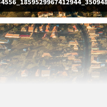
54556_1859529967412944_35094