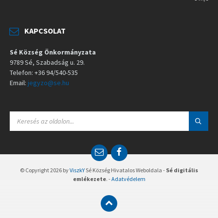
KAPCSOLAT
Sé Község Önkormányzata
9789 Sé, Szabadság u. 29.
Telefon: +36 94/540-535
Email:
jegyzo@se.hu
S
E
A
R
C
E
F
H
m
a
:
a
c
© Copyright 2026 by
ViszkY
Sé Község Hivatalos Weboldala -
Sé digitális
i
e
emlékezete
. -
Adatvédelem
l
b
o
o
k