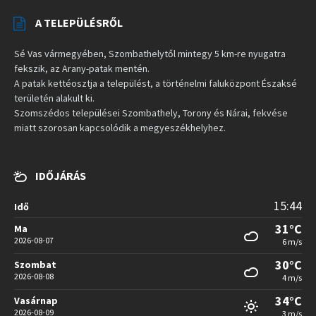
A TELEPÜLÉSRŐL
Sé Vas vármegyében, Szombathelytől mintegy 5 km-re nyugatra
fekszik, az Arany-patak mentén.
A patak kettéosztja a települést, a történelmi faluközpont Északsé
területén alakult ki.
Szomszédos települései Szombathely, Torony és Nárai, fekvése
miatt szorosan kapcsolódik a megyeszékhelyhez.
IDŐJÁRÁS
15:44
Idő
31°C
Ma
2026-08-07
6 m/s
30°C
Szombat
2026-08-08
4 m/s
34°C
Vasárnap
2026-08-09
3 m/s