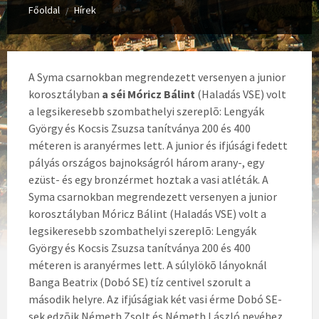
Főoldal
Hírek
/
A Syma csarnokban megrendezett versenyen a junior
korosztályban
a séi Móricz Bálint
(Haladás VSE) volt
a legsikeresebb szombathelyi szereplõ: Lengyák
György és Kocsis Zsuzsa tanítványa 200 és 400
méteren is aranyérmes lett.
A junior és ifjúsági fedett
pályás országos bajnokságról három arany-, egy
ezüst- és egy bronzérmet hoztak a vasi atléták. A
Syma csarnokban megrendezett versenyen a junior
korosztályban Móricz Bálint (Haladás VSE) volt a
legsikeresebb szombathelyi szereplõ: Lengyák
György és Kocsis Zsuzsa tanítványa 200 és 400
méteren is aranyérmes lett. A súlylökõ lányoknál
Banga Beatrix (Dobó SE) tíz centivel szorult a
második helyre. Az ifjúságiak két vasi érme Dobó SE-
sek edzõik Németh Zsolt és Németh László nevéhez