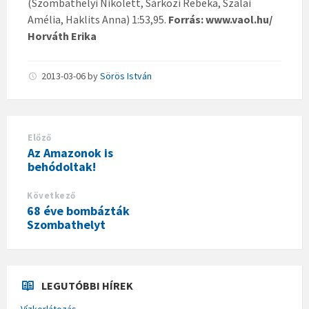
(Szombathelyi Nikolett, Sárközi Rebeka, Szalai
Amélia, Haklits Anna) 1:53,95.
Forrás: www.vaol.hu/
Horváth Erika
2013-03-06
by
Sörös István
Előző
Az Amazonok is
behódoltak!
Következő
68 éve bombázták
Szombathelyt
LEGUTÓBBI HÍREK