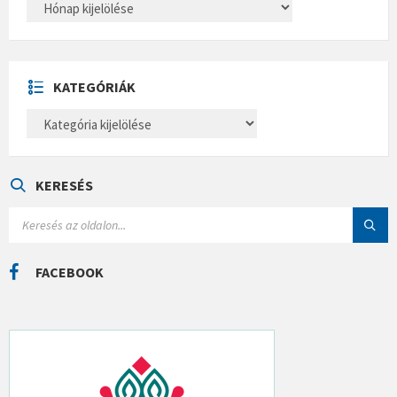
R
C
H
Í
V
U
KATEGÓRIÁK
M
K
A
T
E
G
Ó
KERESÉS
R
I
S
Á
E
K
A
R
C
FACEBOOK
H
: