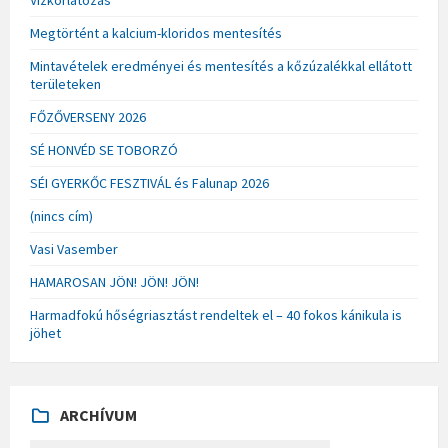
Vízkorlátozás
Megtörtént a kalcium-kloridos mentesítés
Mintavételek eredményei és mentesítés a kőzúzalékkal ellátott
területeken
FŐZŐVERSENY 2026
SÉ HONVÉD SE TOBORZÓ
SÉI GYERKŐC FESZTIVÁL és Falunap 2026
(nincs cím)
Vasi Vasember
HAMAROSAN JÖN! JÖN! JÖN!
Harmadfokú hőségriasztást rendeltek el – 40 fokos kánikula is
jöhet
ARCHÍVUM
A