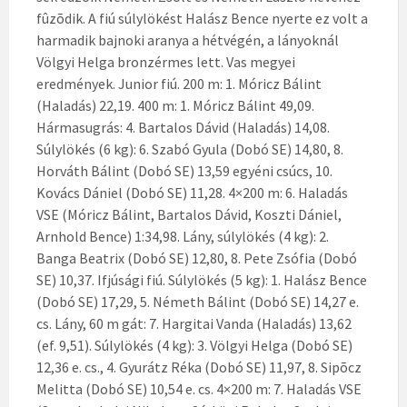
fûzõdik. A fiú súlylökést Halász Bence nyerte ez volt a
harmadik bajnoki aranya a hétvégén, a lányoknál
Völgyi Helga bronzérmes lett. Vas megyei
eredmények. Junior fiú. 200 m: 1. Móricz Bálint
(Haladás) 22,19. 400 m: 1. Móricz Bálint 49,09.
Hármasugrás: 4. Bartalos Dávid (Haladás) 14,08.
Súlylökés (6 kg): 6. Szabó Gyula (Dobó SE) 14,80, 8.
Horváth Bálint (Dobó SE) 13,59 egyéni csúcs, 10.
Kovács Dániel (Dobó SE) 11,28. 4×200 m: 6. Haladás
VSE (Móricz Bálint, Bartalos Dávid, Koszti Dániel,
Arnhold Bence) 1:34,98. Lány, súlylökés (4 kg): 2.
Banga Beatrix (Dobó SE) 12,80, 8. Pete Zsófia (Dobó
SE) 10,37. Ifjúsági fiú. Súlylökés (5 kg): 1. Halász Bence
(Dobó SE) 17,29, 5. Németh Bálint (Dobó SE) 14,27 e.
cs. Lány, 60 m gát: 7. Hargitai Vanda (Haladás) 13,62
(ef. 9,51). Súlylökés (4 kg): 3. Völgyi Helga (Dobó SE)
12,36 e. cs., 4. Gyurátz Réka (Dobó SE) 11,97, 8. Sipõcz
Melitta (Dobó SE) 10,54 e. cs. 4×200 m: 7. Haladás VSE