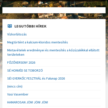
LEGUTÓBBI HÍREK
Vízkorlátozás
Megtörtént a kalcium-kloridos mentesítés
Mintavételek eredményei és mentesítés a kőzúzalékkal ellátott
területeken
FŐZŐVERSENY 2026
SÉ HONVÉD SE TOBORZÓ
SÉI GYERKŐC FESZTIVÁL és Falunap 2026
(nincs cím)
Vasi Vasember
HAMAROSAN JÖN! JÖN! JÖN!