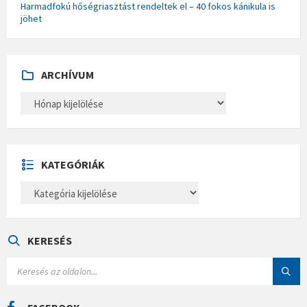
Harmadfokú hőségriasztást rendeltek el – 40 fokos kánikula is
jöhet
ARCHÍVUM
A
R
C
H
Í
V
U
KATEGÓRIÁK
M
K
A
T
E
G
Ó
KERESÉS
R
I
S
Á
E
K
A
R
C