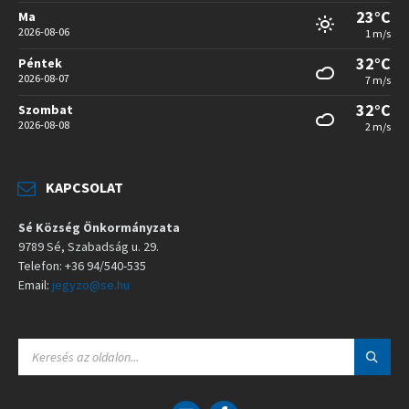
23°C
Ma
2026-08-06
1 m/s
32°C
Péntek
2026-08-07
7 m/s
32°C
Szombat
2026-08-08
2 m/s
KAPCSOLAT
Sé Község Önkormányzata
9789 Sé, Szabadság u. 29.
Telefon: +36 94/540-535
Email:
jegyzo@se.hu
S
E
A
R
C
E
F