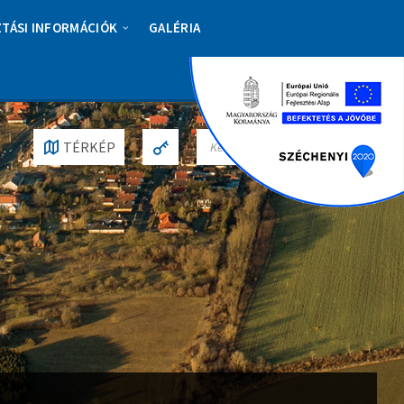
ZTÁSI INFORMÁCIÓK
GALÉRIA
S
TÉRKÉP
E
A
R
C
H
: