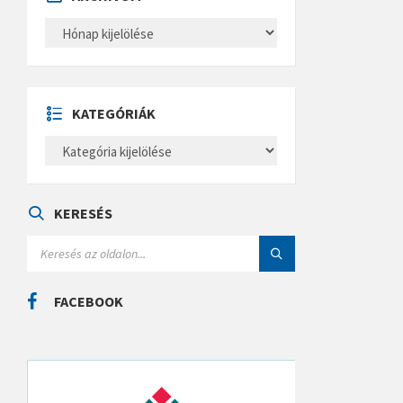
A
R
C
H
Í
V
U
KATEGÓRIÁK
M
K
A
T
E
G
Ó
KERESÉS
R
I
S
Á
E
K
A
R
C
FACEBOOK
H
: