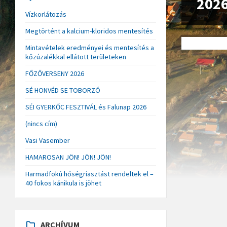
202
Vízkorlátozás
Megtörtént a kalcium-kloridos mentesítés
Mintavételek eredményei és mentesítés a
kőzúzalékkal ellátott területeken
FŐZŐVERSENY 2026
SÉ HONVÉD SE TOBORZÓ
SÉI GYERKŐC FESZTIVÁL és Falunap 2026
(nincs cím)
Vasi Vasember
HAMAROSAN JÖN! JÖN! JÖN!
Harmadfokú hőségriasztást rendeltek el –
40 fokos kánikula is jöhet
ARCHÍVUM