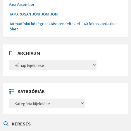
Vasi Vasember
HAMAROSAN JÖN! JÖN! JÖN!
Harmadfokú hőségriasztást rendeltek el – 40 fokos kánikula is
jöhet
ARCHÍVUM
A
R
C
H
Í
V
U
KATEGÓRIÁK
M
K
A
T
E
G
Ó
KERESÉS
R