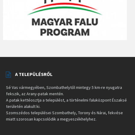
A TELEPÜLÉSRŐL
Sé Vas vármegyében, Szombathelytől mintegy 5 km-re nyugatra
fekszik, az Arany-patak mentén.
A patak kettéosztja a települést, a történelmi faluközpont Északsé
területén alakult ki.
Szomszédos települései Szombathely, Torony és Nárai, fekvése
miatt szorosan kapcsolódik a megyeszékhelyhez.