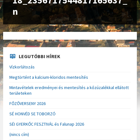
18_2356717544817165637_
n
LEGUTÓBBI HÍREK
Vízkorlátozás
Megtörtént a kalcium-kloridos mentesítés
Mintavételek eredményei és mentesítés a kőzúzalékkal ellátott
területeken
FŐZŐVERSENY 2026
SÉ HONVÉD SE TOBORZÓ
SÉI GYERKŐC FESZTIVÁL és Falunap 2026
(nincs cím)