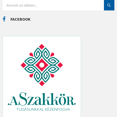
I
S
Á
E
K
A
R
C
FACEBOOK
H
: