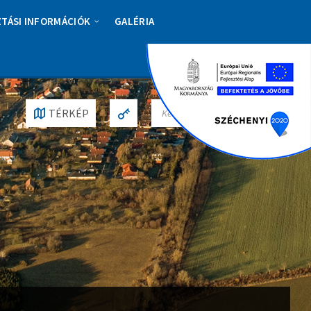
ZTÁSI INFORMÁCIÓK
GALÉRIA
S
TÉRKÉP
E
A
R
C
H
: