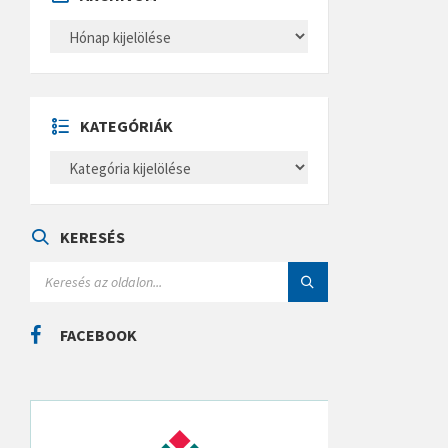
A
R
C
H
Í
V
U
KATEGÓRIÁK
M
K
A
T
E
G
Ó
KERESÉS
R
I
S
Á
E
K
A
R
C
FACEBOOK
H
: