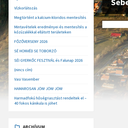
Sébe
Vízkorlátozás
Megtörtént a kalcium-kloridos mentesítés
Mintavételek eredményei és mentesítés a
kőzúzalékkal ellátott területeken
FŐZŐVERSENY 2026
SÉ HONVÉD SE TOBORZÓ
SÉI GYERKŐC FESZTIVÁL és Falunap 2026
(nincs cím)
Vasi Vasember
HAMAROSAN JÖN! JÖN! JÖN!
Harmadfokú hőségriasztást rendeltek el –
40 fokos kánikula is jöhet
ARCHÍVUM