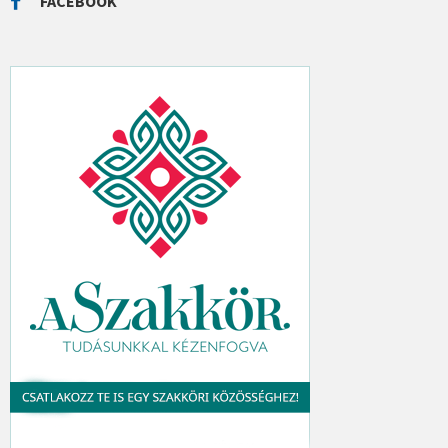
FACEBOOK
H
: