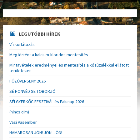
LEGUTÓBBI HÍREK
Vízkorlátozás
Megtörtént a kalcium-kloridos mentesítés
Mintavételek eredményei és mentesítés a kőzúzalékkal ellátott
területeken
FŐZŐVERSENY 2026
SÉ HONVÉD SE TOBORZÓ
SÉI GYERKŐC FESZTIVÁL és Falunap 2026
(nincs cím)
Vasi Vasember
HAMAROSAN JÖN! JÖN! JÖN!