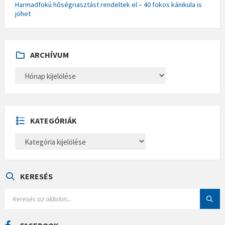
Harmadfokú hőségriasztást rendeltek el – 40 fokos kánikula is
jöhet
ARCHÍVUM
A
R
C
H
Í
V
U
KATEGÓRIÁK
M
K
A
T
E
G
Ó
KERESÉS
R
I
S
Á
E
K
A
R
C