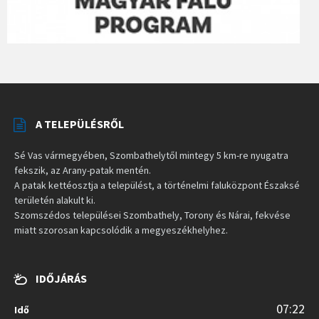
A TELEPÜLÉSRŐL
Sé Vas vármegyében, Szombathelytől mintegy 5 km-re nyugatra
fekszik, az Arany-patak mentén.
A patak kettéosztja a települést, a történelmi faluközpont Északsé
területén alakult ki.
Szomszédos települései Szombathely, Torony és Nárai, fekvése
miatt szorosan kapcsolódik a megyeszékhelyhez.
IDŐJÁRÁS
07:22
Idő