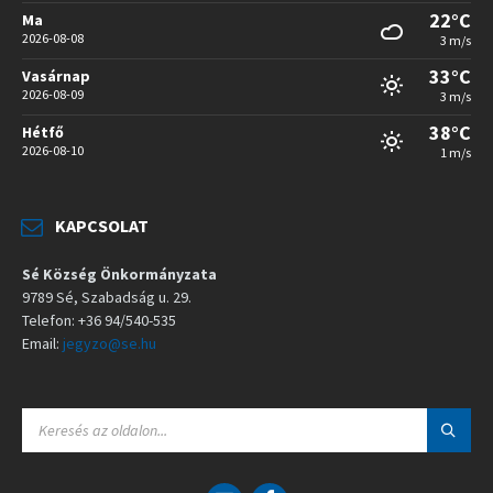
22°C
Ma
2026-08-08
3 m/s
33°C
Vasárnap
2026-08-09
3 m/s
38°C
Hétfő
2026-08-10
1 m/s
KAPCSOLAT
Sé Község Önkormányzata
9789 Sé, Szabadság u. 29.
Telefon: +36 94/540-535
Email:
jegyzo@se.hu
S
E
A
R
C
E
F