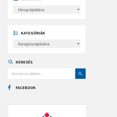
A
R
C
H
Í
V
U
KATEGÓRIÁK
M
K
A
T
E
G
Ó
KERESÉS
R
I
S
Á
E
K
A
R
C
FACEBOOK
H
: