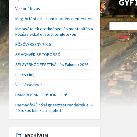
GYF
Vízkorlátozás
Megtörtént a kalcium-kloridos mentesítés
Mintavételek eredményei és mentesítés a
kőzúzalékkal ellátott területeken
FŐZŐVERSENY 2026
SÉ HONVÉD SE TOBORZÓ
SÉI GYERKŐC FESZTIVÁL és Falunap 2026
(nincs cím)
Vasi Vasember
HAMAROSAN JÖN! JÖN! JÖN!
Harmadfokú hőségriasztást rendeltek el –
40 fokos kánikula is jöhet
ARCHÍVUM