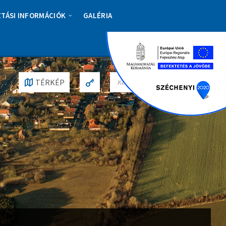
ZTÁSI INFORMÁCIÓK
GALÉRIA
S
TÉRKÉP
E
A
R
C
H
: