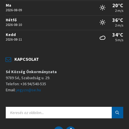
20°C
Ma
2026-08-09
2 m/s
36°C
Hétfő
2026-08-10
2 m/s
34°C
Kedd
2026-08-11
5 m/s
KAPCSOLAT
Sé Község Önkormányzata
9789 Sé, Szabadság u. 29.
Telefon: +36 94/540-535
Email:
jegyzo@se.hu
S
E
A
R
C
E
F