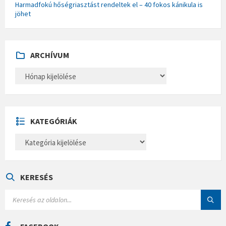
Harmadfokú hőségriasztást rendeltek el – 40 fokos kánikula is
jöhet
ARCHÍVUM
A
R
C
H
Í
V
U
KATEGÓRIÁK
M
K
A
T
E
G
Ó
KERESÉS
R
I
S
Á
E
K
A
R
C