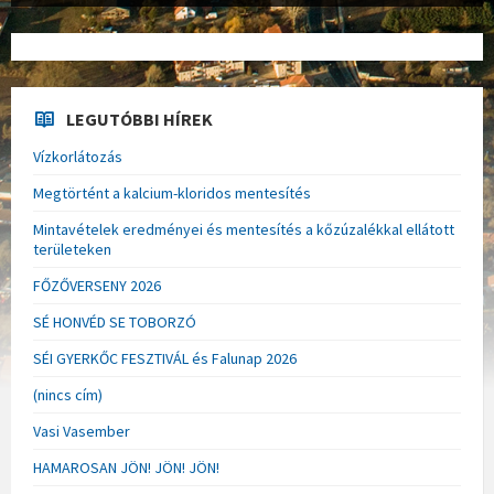
LEGUTÓBBI HÍREK
Vízkorlátozás
Megtörtént a kalcium-kloridos mentesítés
Mintavételek eredményei és mentesítés a kőzúzalékkal ellátott
területeken
FŐZŐVERSENY 2026
SÉ HONVÉD SE TOBORZÓ
SÉI GYERKŐC FESZTIVÁL és Falunap 2026
(nincs cím)
Vasi Vasember
HAMAROSAN JÖN! JÖN! JÖN!