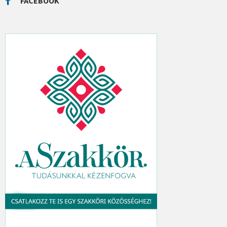
FACEBOOK
H
: