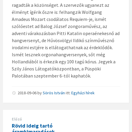
ragadták a közönséget. A szervezők ugyanezt az
élményt ígérik őszre is: felhangzik Wolfgang
Amadeus Mozart csodálatos Requiem-je, ismét
szólóestet ad Balog József zongoraművész, az
adventi várakozásban Pitti Katalin operaénekesnő ad
hangversenyt, de Hűvösvölgyi Ildikó színművésznő
irodalmi estjére is ellátogathatnak az érdeklődők.
Ismét lesznek orgonahangversenyek, sőt még
Hollandiából is érkezik egy 100 tagú kórus. Jegyek a
Szily János Látogatóközpontban, a Püspöki
Palotában szeptember 6-tól kaphatók.
2018-09-06
by
Sörös István
itt:
Egyházi hírek
Előző
Rövid ideig tartó
áramkimaradások