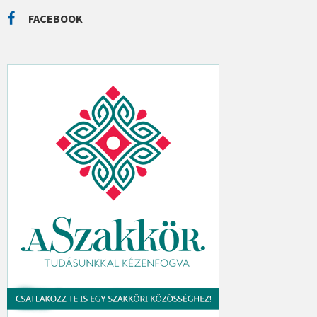
R
C
FACEBOOK
H
: