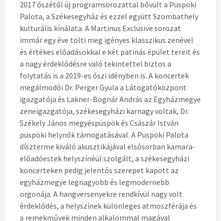
2017 őszétől új programsorozattal bővült a Püspöki
Palota, a Székesegyház és ezzel együtt Szombathely
kulturális kínálata. A Martinus Exclusive sorozat
immár egy éve tölti meg igényes klasszikus zenével
és értékes előadásokkal e két patinás épület tereit és
a nagy érdeklődésre való tekintettel biztos a
folytatás is a 2019-es őszi idényben is. A koncertek
megálmodói Dr. Perger Gyula a Látogatóközpont
igazgatója és Lakner-Bognár András az Egyházmegye
zeneigazgatója, székesegyházi karnagy voltak, Dr.
Székely János megyéspüspök és Császár István
püspöki helynők támogatásával. A Püspöki Palota
díszterme kiváló akusztikájával elsősorban kamara-
előadóestek helyszínéül szolgált, a székesegyházi
koncerteken pedig jelentős szerepet kapott az
egyházmegye legnagyobb és legmodernebb
orgonája. A hangversenyekre rendkívül nagy volt
érdeklődés, a helyszínek különleges atmoszférája és
a remekművek minden alkalommal magával