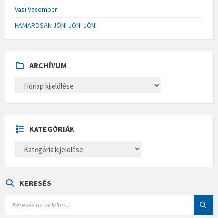
Vasi Vasember
HAMAROSAN JÖN! JÖN! JÖN!
ARCHÍVUM
A
R
C
H
Í
V
U
KATEGÓRIÁK
M
K
A
T
E
G
Ó
KERESÉS
R
I
S
Á
E
K
A