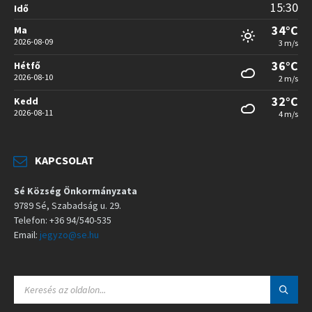
15:30
Idő
34°C
Ma
2026-08-09
3 m/s
36°C
Hétfő
2026-08-10
2 m/s
32°C
Kedd
2026-08-11
4 m/s
KAPCSOLAT
Sé Község Önkormányzata
9789 Sé, Szabadság u. 29.
Telefon: +36 94/540-535
Email:
jegyzo@se.hu
S
E
A