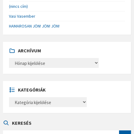
(nincs cím)
Vasi Vasember
HAMAROSAN JÖN! JÖN! JÖN!
ARCHÍVUM
A
R
C
H
Í
V
U
KATEGÓRIÁK
M
K
A
T
E
G
Ó
KERESÉS
R
I
S