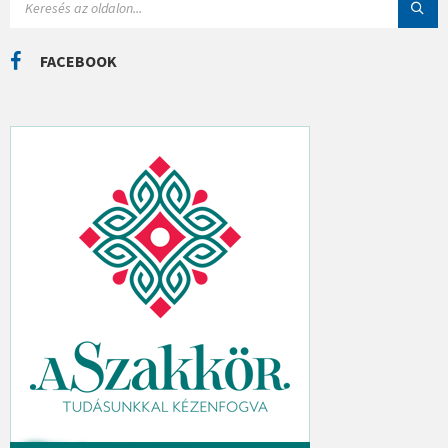
Á
E
K
A
R
C
FACEBOOK
H
: