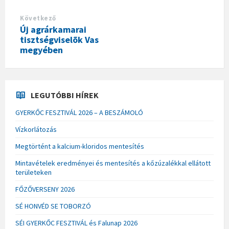
Következő
Új agrárkamarai
tisztségviselõk Vas
megyében
LEGUTÓBBI HÍREK
GYERKŐC FESZTIVÁL 2026 – A BESZÁMOLÓ
Vízkorlátozás
Megtörtént a kalcium-kloridos mentesítés
Mintavételek eredményei és mentesítés a kőzúzalékkal ellátott
területeken
FŐZŐVERSENY 2026
SÉ HONVÉD SE TOBORZÓ
SÉI GYERKŐC FESZTIVÁL és Falunap 2026