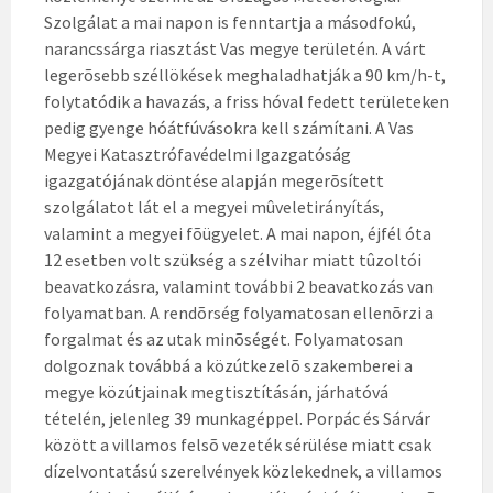
Szolgálat a mai napon is fenntartja a másodfokú,
narancssárga riasztást Vas megye területén. A várt
legerõsebb széllökések meghaladhatják a 90 km/h-t,
folytatódik a havazás, a friss hóval fedett területeken
pedig gyenge hóátfúvásokra kell számítani. A Vas
Megyei Katasztrófavédelmi Igazgatóság
igazgatójának döntése alapján megerõsített
szolgálatot lát el a megyei mûveletirányítás,
valamint a megyei fõügyelet. A mai napon, éjfél óta
12 esetben volt szükség a szélvihar miatt tûzoltói
beavatkozásra, valamint további 2 beavatkozás van
folyamatban. A rendõrség folyamatosan ellenõrzi a
forgalmat és az utak minõségét. Folyamatosan
dolgoznak továbbá a közútkezelõ szakemberei a
megye közútjainak megtisztításán, járhatóvá
tételén, jelenleg 39 munkagéppel. Porpác és Sárvár
között a villamos felsõ vezeték sérülése miatt csak
dízelvontatású szerelvények közlekednek, a villamos