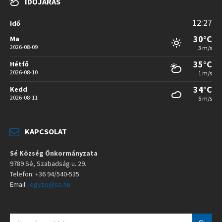
IDŐJÁRÁS
12:27
Idő
30°C
Ma
2026-08-09
3 m/s
35°C
Hétfő
2026-08-10
1 m/s
34°C
Kedd
2026-08-11
5 m/s
KAPCSOLAT
Sé Község Önkormányzata
9789 Sé, Szabadság u. 29.
Telefon: +36 94/540-535
Email:
jegyzo@se.hu
S