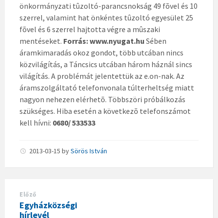
önkormányzati tûzoltó-parancsnokság 49 fõvel és 10
szerrel, valamint hat önkéntes tûzoltó egyesület 25
fõvel és 6 szerrel hajtotta végre a mûszaki
mentéseket.
Forrás: www.nyugat.hu
Sében
áramkimaradás okoz gondot, több utcában nincs
közvilágítás, a Táncsics utcában három háznál sincs
világítás. A problémát jelentettük az e.on-nak. Az
áramszolgáltató telefonvonala túlterheltség miatt
nagyon nehezen elérhetõ. Többszöri próbálkozás
szükséges. Hiba esetén a következõ telefonszámot
kell hívni:
0680/ 533533
2013-03-15
by
Sörös István
Előző
Egyházközségi
hírlevél