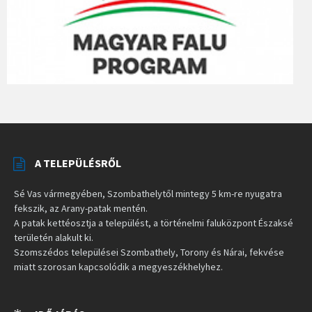
A TELEPÜLÉSRŐL
Sé Vas vármegyében, Szombathelytől mintegy 5 km-re nyugatra
fekszik, az Arany-patak mentén.
A patak kettéosztja a települést, a történelmi faluközpont Északsé
területén alakult ki.
Szomszédos települései Szombathely, Torony és Nárai, fekvése
miatt szorosan kapcsolódik a megyeszékhelyhez.