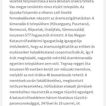
vezeték helyreállítása a kora délutáni órákra tehetõ.
Vas megye területén nincs elzárt település. Az
éjszaka folyamán a viharos szél kisebb
fennakadásokat okozott az áramszolgáltatásban. A
kimaradás 6 településen (Kõszegpaty, Pusztacsó,
Nemescsó, Répcelak, Uraiújfalu, Vámoscsalád)
összesen 577 fogyasztót érintett. A Vas Megyei
Katasztrófavédelmi Igazgatóság igazgatója
intézkedett, hogy az áramszolgáltatók az erõiket és
eszközeiket haladéktalanul csoportosítsák át, így 4
órát meghaladó, nagyobb mértékû áramkimaradás
egyetlen településen sem volt. Tegnap reggel óta
összesen 95 esetben került sor mûszaki mentésre,
melybõl az esti órákra 46 beavatkozás tehetõ. A
mentések során fakidõlésekhez, megbontott
tetõszerkezetekhez, hófúvásban elakadt jármûvek
mentéséhez riasztották a megye tûzoltó egységeit.
A katasztrófavédelem három hivatásos tûzoltó-
parancsnoksággal, 34 fõvel és 10 szerrel, öt