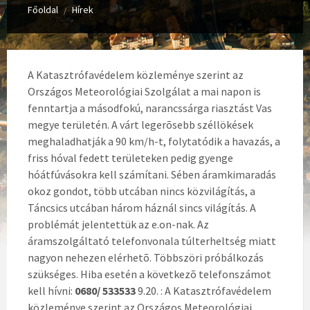
Főoldal
Hírek
/
A Katasztrófavédelem közleménye szerint az
Országos Meteorológiai Szolgálat a mai napon is
fenntartja a másodfokú, narancssárga riasztást Vas
megye területén. A várt legerõsebb széllökések
meghaladhatják a 90 km/h-t, folytatódik a havazás, a
friss hóval fedett területeken pedig gyenge
hóátfúvásokra kell számítani. Sében áramkimaradás
okoz gondot, több utcában nincs közvilágítás, a
Táncsics utcában három háznál sincs világítás. A
problémát jelentettük az e.on-nak. Az
áramszolgáltató telefonvonala túlterheltség miatt
nagyon nehezen elérhetõ. Többszöri próbálkozás
szükséges. Hiba esetén a következõ telefonszámot
kell hívni:
0680/ 533533
9.20. : A Katasztrófavédelem
közleménye szerint az Országos Meteorológiai