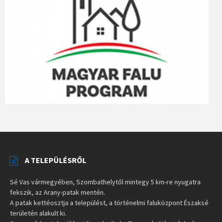
A TELEPÜLÉSRŐL
Sé Vas vármegyében, Szombathelytől mintegy 5 km-re nyugatra
fekszik, az Arany-patak mentén.
A patak kettéosztja a települést, a történelmi faluközpont Északsé
területén alakult ki.