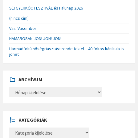
SÉI GYERKŐC FESZTIVÁL és Falunap 2026
(nincs cím)
Vasi Vasember
HAMAROSAN JÖN! JÖN! JÖN!
Harmadfokú hőségriasztást rendeltek el – 40 fokos kánikula is
jöhet
ARCHÍVUM
A
R
C
H
Í
V
U
KATEGÓRIÁK
M
K
A