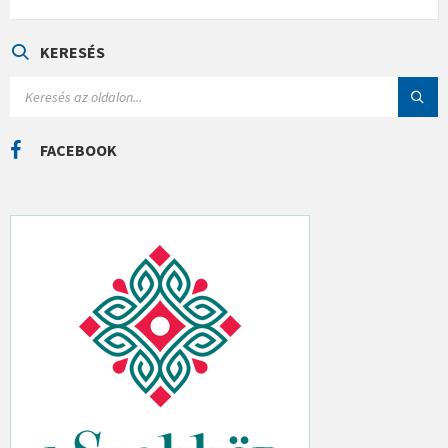
T
E
G
Ó
KERESÉS
R
I
S
Á
E
K
A
R
C
FACEBOOK
H
: