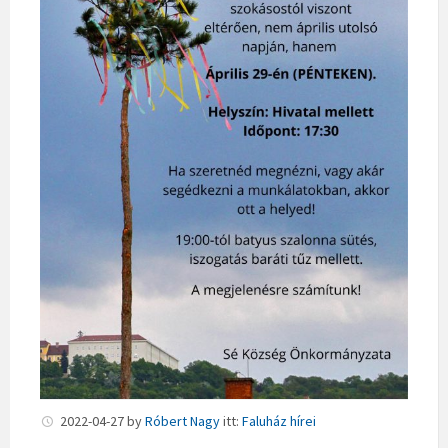
2022-04-27
by
Róbert Nagy
itt:
Faluház hírei