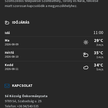
Szomszédos települései Szombathely, Torony és Nárai, fekvése
miatt szorosan kapcsolódik a megyeszékhelyhez.
IDŐJÁRÁS
11:00
Idő
29°C
Ma
2026-08-09
3 m/s
35°C
Hétfő
2026-08-10
1 m/s
34°C
Kedd
2026-08-11
5 m/s
KAPCSOLAT
Sé Község Önkormányzata
9789 Sé, Szabadság u. 29.
Telefon: +36 94/540-535