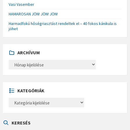
Vasi Vasember
HAMAROSAN JÖN! JÖN! JÖN!
Harmadfokú hőségriasztást rendeltek el – 40 fokos kánikula is
jöhet
ARCHÍVUM
A
R
C
H
Í
V
U
KATEGÓRIÁK
M
K
A
T
E
G
Ó
KERESÉS
R