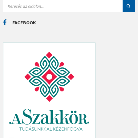
I
S
Á
E
K
A
R
C
FACEBOOK
H
: