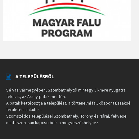
A TELEPÜLÉSRŐL
Sé Vas vármegyében, Szombathelytől mintegy 5 km-re nyugatra
fekszik, az Arany-patak mentén.
A patak kettéosztja a települést, a történelmi faluközpont Északsé
területén alakult ki.
Szomszédos települései Szombathely, Torony és Nárai, fekvése
miatt szorosan kapcsolódik a megyeszékhelyhez.