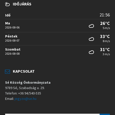
IDŐJÁRÁS
21:56
Idő
26°C
Ma
2026-08-06
5 m/s
33°C
Péntek
2026-08-07
8 m/s
31°C
Szombat
2026-08-08
3 m/s
KAPCSOLAT
Sé Község Önkormányzata
9789 Sé, Szabadság u. 29.
Telefon: +36 94/540-535
Email:
jegyzo@se.hu