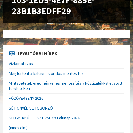
103-1ED9-4E7F-885E-
23B1B3EDFF29
LEGUTÓBBI HÍREK
Vízkorlátozás
Megtörtént a kalcium-kloridos mentesítés
Mintavételek eredményei és mentesítés a kőzúzalékkal ellátott
területeken
FŐZŐVERSENY 2026
SÉ HONVÉD SE TOBORZÓ
SÉI GYERKŐC FESZTIVÁL és Falunap 2026
(nincs cím)