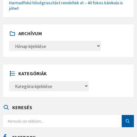
Harmadfokú hőségriasztást rendeltek el – 40 fokos kánikula is
jöhet
ARCHÍVUM
A
R
C
H
Í
V
U
KATEGÓRIÁK
M
K
A
T
E
G
Ó
KERESÉS
R
I
S
Á
E
K
A
R
C