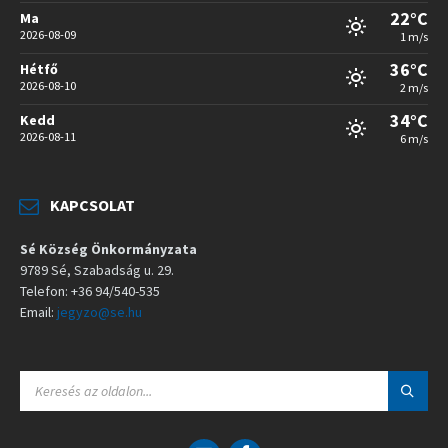
22°C
Ma
2026-08-09
1 m/s
36°C
Hétfő
2026-08-10
2 m/s
34°C
Kedd
2026-08-11
6 m/s
KAPCSOLAT
Sé Község Önkormányzata
9789 Sé, Szabadság u. 29.
Telefon: +36 94/540-535
Email:
jegyzo@se.hu
S
E
A
R
C
E
F