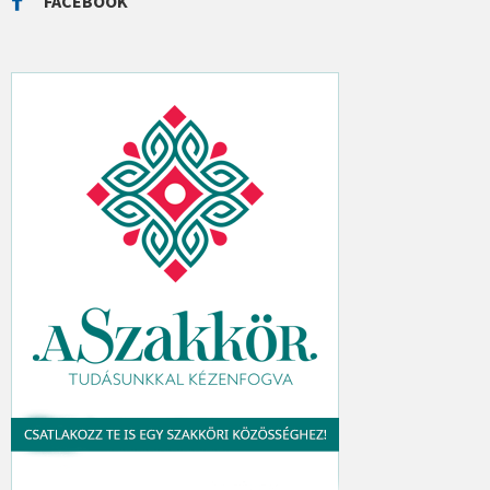
FACEBOOK
H
: