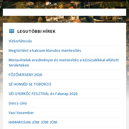
LEGUTÓBBI HÍREK
Vízkorlátozás
Megtörtént a kalcium-kloridos mentesítés
Mintavételek eredményei és mentesítés a kőzúzalékkal ellátott
területeken
FŐZŐVERSENY 2026
SÉ HONVÉD SE TOBORZÓ
SÉI GYERKŐC FESZTIVÁL és Falunap 2026
(nincs cím)
Vasi Vasember
HAMAROSAN JÖN! JÖN! JÖN!