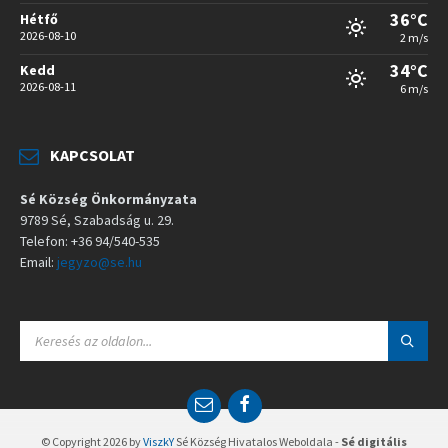
36°C
Hétfő
2026-08-10
2 m/s
34°C
Kedd
2026-08-11
6 m/s
KAPCSOLAT
Sé Község Önkormányzata
9789 Sé, Szabadság u. 29.
Telefon: +36 94/540-535
Email:
jegyzo@se.hu
S
E
A
R
C
E
F
H
m
a
:
a
c
© Copyright 2026 by
ViszkY
Sé Község Hivatalos Weboldala -
Sé digitális