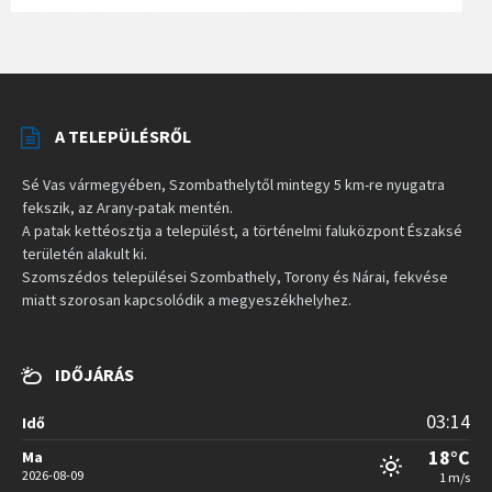
A TELEPÜLÉSRŐL
Sé Vas vármegyében, Szombathelytől mintegy 5 km-re nyugatra
fekszik, az Arany-patak mentén.
A patak kettéosztja a települést, a történelmi faluközpont Északsé
területén alakult ki.
Szomszédos települései Szombathely, Torony és Nárai, fekvése
miatt szorosan kapcsolódik a megyeszékhelyhez.
IDŐJÁRÁS
03:14
Idő
18°C
Ma
2026-08-09
1 m/s