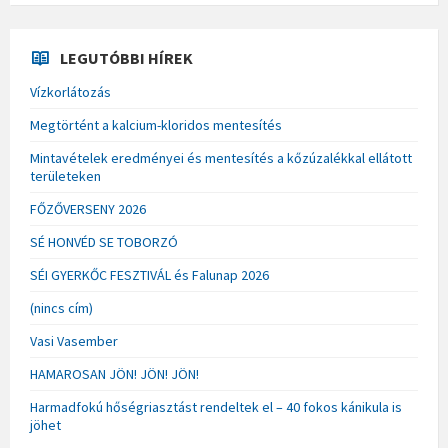
LEGUTÓBBI HÍREK
Vízkorlátozás
Megtörtént a kalcium-kloridos mentesítés
Mintavételek eredményei és mentesítés a kőzúzalékkal ellátott
területeken
FŐZŐVERSENY 2026
SÉ HONVÉD SE TOBORZÓ
SÉI GYERKŐC FESZTIVÁL és Falunap 2026
(nincs cím)
Vasi Vasember
HAMAROSAN JÖN! JÖN! JÖN!
Harmadfokú hőségriasztást rendeltek el – 40 fokos kánikula is
jöhet