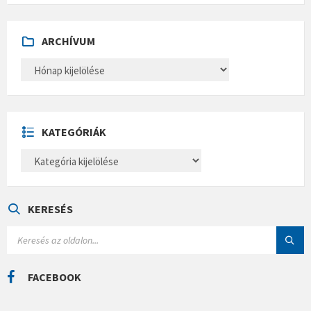
ARCHÍVUM
A
R
C
H
Í
V
U
KATEGÓRIÁK
M
K
A
T
E
G
Ó
KERESÉS
R
I
S
Á
E
K
A
R
C
FACEBOOK
H
: