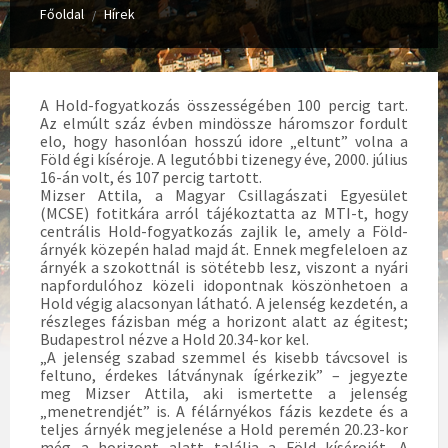
Főoldal
Hírek
/
A Hold-fogyatkozás összességében 100 percig tart.
Az elmúlt száz évben mindössze háromszor fordult
elo, hogy hasonlóan hosszú idore „eltunt” volna a
Föld égi kíséroje. A legutóbbi tizenegy éve, 2000. július
16-án volt, és 107 percig tartott.
Mizser Attila, a Magyar Csillagászati Egyesület
(MCSE) fotitkára arról tájékoztatta az MTI-t, hogy
centrális Hold-fogyatkozás zajlik le, amely a Föld-
árnyék közepén halad majd át. Ennek megfeleloen az
árnyék a szokottnál is sötétebb lesz, viszont a nyári
napfordulóhoz közeli idopontnak köszönhetoen a
Hold végig alacsonyan látható. A jelenség kezdetén, a
részleges fázisban még a horizont alatt az égitest;
Budapestrol nézve a Hold 20.34-kor kel.
„A jelenség szabad szemmel és kisebb távcsovel is
feltuno, érdekes látványnak ígérkezik” – jegyezte
meg Mizser Attila, aki ismertette a jelenség
„menetrendjét” is. A félárnyékos fázis kezdete és a
teljes árnyék megjelenése a Hold peremén 20.23-kor
még a horizont alatt találja a Föld kísérojét. A