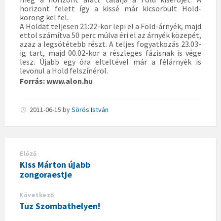
horizont felett így a kissé már kicsorbult Hold-
korong kel fel.
A Holdat teljesen 21:22-kor lepi el a Föld-árnyék, majd
ettol számítva 50 perc múlva éri el az árnyék közepét,
azaz a legsötétebb részt. A teljes fogyatkozás 23.03-
ig tart, majd 00.02-kor a részleges fázisnak is vége
lesz. Újabb egy óra elteltével már a félárnyék is
levonul a Hold felszínérol.
Forrás: www.alon.hu
2011-06-15
by
Sörös István
Előző
Kiss Márton újabb
zongoraestje
Következő
Tuz Szombathelyen!