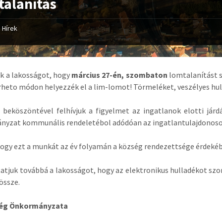
alanítás
Hírek
ük a lakosságot, hogy
március 27-én, szombaton
lomtalanítást 
heto módon helyezzék el a lim-lomot! Törmeléket, veszélyes hull
 beköszöntével felhívjuk a figyelmet az ingatlanok elotti járd
nyzat kommunális rendeletébol adódóan az ingatlantulajdonosok
hogy ezt a munkát az év folyamán a község rendezettsége érdeké
atjuk továbbá a lakosságot, hogy az elektronikus hulladékot szo
 össze.
ség Önkormányzata