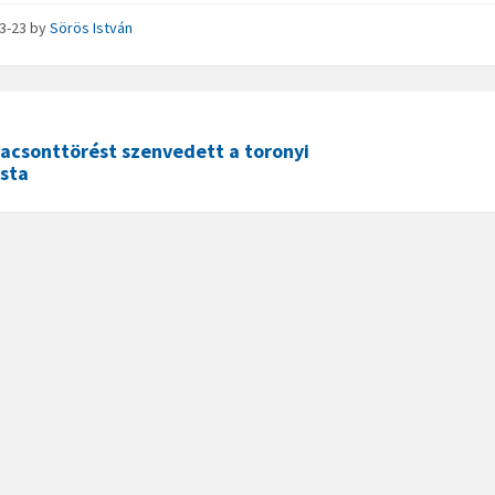
03-23
by
Sörös István
acsonttörést szenvedett a toronyi
ista