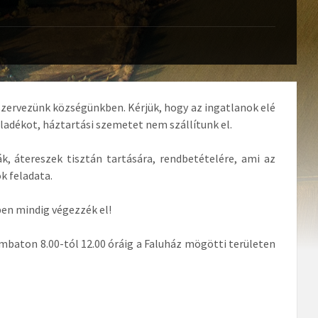
szervezünk községünkben. Kérjük, hogy az ingatlanok elé
adékot, háztartási szemetet nem szállítunk el.
ák, átereszek tisztán tartására, rendbetételére, ami az
 feladata.
ben mindig végezzék el!
mbaton 8.00-tól 12.00 óráig a Faluház mögötti területen