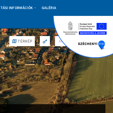
ZTÁSI INFORMÁCIÓK
GALÉRIA
S
TÉRKÉP
E
A
R
C
H
: