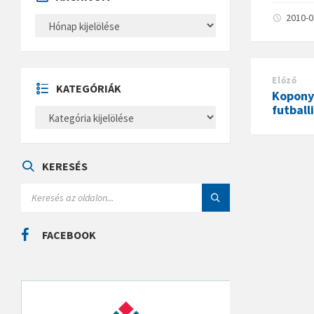
2010-
A
R
C
H
Í
V
Előző
U
KATEGÓRIÁK
M
Kopony
futball
K
A
T
E
G
Ó
KERESÉS
R
I
S
Á
E
K
A
R
C
FACEBOOK
H
: