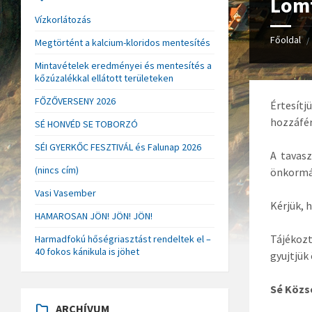
Lomt
Vízkorlátozás
Főoldal
/
Megtörtént a kalcium-kloridos mentesítés
Mintavételek eredményei és mentesítés a
kőzúzalékkal ellátott területeken
FŐZŐVERSENY 2026
Értesítj
hozzáfér
SÉ HONVÉD SE TOBORZÓ
SÉI GYERKŐC FESZTIVÁL és Falunap 2026
A tavasz
(nincs cím)
önkormá
Vasi Vasember
Kérjük, 
HAMAROSAN JÖN! JÖN! JÖN!
Tájékozt
Harmadfokú hőségriasztást rendeltek el –
40 fokos kánikula is jöhet
gyujtjük
Sé Köz
ARCHÍVUM