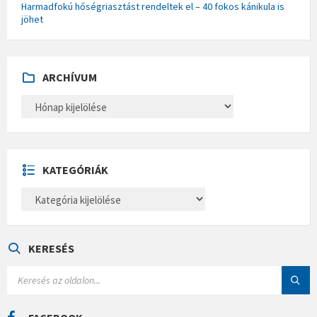
Harmadfokú hőségriasztást rendeltek el – 40 fokos kánikula is
jöhet
ARCHÍVUM
A
R
C
H
Í
V
U
KATEGÓRIÁK
M
K
A
T
E
G
Ó
KERESÉS
R
I
S
Á
E
K
A
R
C