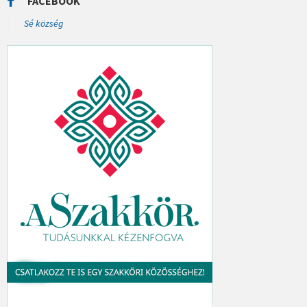
FACEBOOK
H
:
Sé község