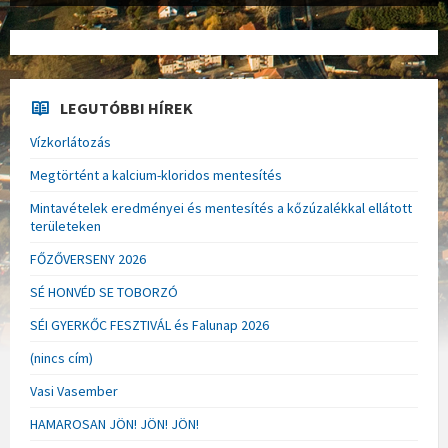
LEGUTÓBBI HÍREK
Vízkorlátozás
Megtörtént a kalcium-kloridos mentesítés
Mintavételek eredményei és mentesítés a kőzúzalékkal ellátott
területeken
FŐZŐVERSENY 2026
SÉ HONVÉD SE TOBORZÓ
SÉI GYERKŐC FESZTIVÁL és Falunap 2026
(nincs cím)
Vasi Vasember
HAMAROSAN JÖN! JÖN! JÖN!