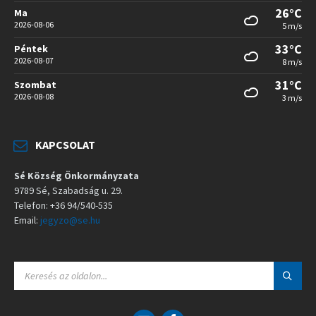
26°C
Ma
2026-08-06
5 m/s
33°C
Péntek
2026-08-07
8 m/s
31°C
Szombat
2026-08-08
3 m/s
KAPCSOLAT
Sé Község Önkormányzata
9789 Sé, Szabadság u. 29.
Telefon: +36 94/540-535
Email:
jegyzo@se.hu
S
E
A
R
C
E
F