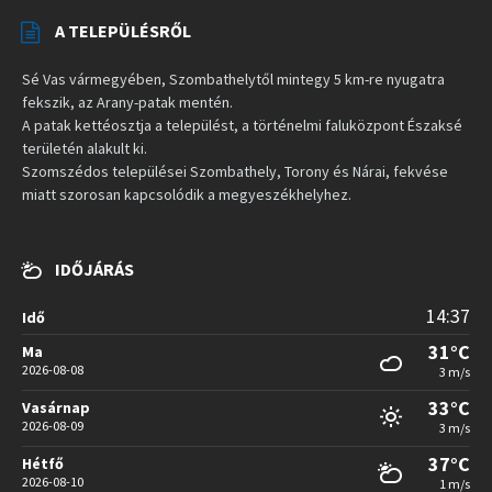
A TELEPÜLÉSRŐL
Sé Vas vármegyében, Szombathelytől mintegy 5 km-re nyugatra
fekszik, az Arany-patak mentén.
A patak kettéosztja a települést, a történelmi faluközpont Északsé
területén alakult ki.
Szomszédos települései Szombathely, Torony és Nárai, fekvése
miatt szorosan kapcsolódik a megyeszékhelyhez.
IDŐJÁRÁS
14:37
Idő
31°C
Ma
2026-08-08
3 m/s
33°C
Vasárnap
2026-08-09
3 m/s
37°C
Hétfő
2026-08-10
1 m/s