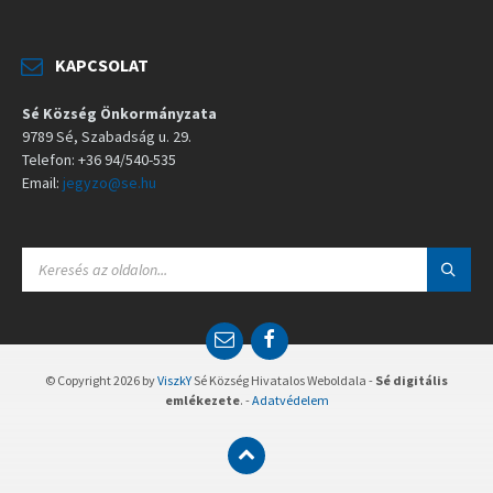
KAPCSOLAT
Sé Község Önkormányzata
9789 Sé, Szabadság u. 29.
Telefon: +36 94/540-535
Email:
jegyzo@se.hu
S
E
A
R
C
E
F
H
m
a
:
a
c
© Copyright 2026 by
ViszkY
Sé Község Hivatalos Weboldala -
Sé digitális
i
e
emlékezete
. -
Adatvédelem
l
b
o
o
k