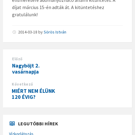
elismerésére adományozható állami kitüntetés. A
díjat március 15-én adták át. A kitüntetéshez
gratulálunk!
2014-03-18
by
Sörös István
Előző
Nagyböjt 2.
vasárnapja
Következő
MIÉRT NEM ÉLÜNK
120 ÉVIG?
LEGUTÓBBI HÍREK
Vízkorlátozás