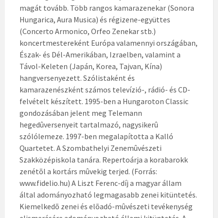
magát tovább. Több rangos kamarazenekar (Sonora
Hungarica, Aura Musica) és régizene-együttes
(Concerto Armonico, Orfeo Zenekar stb.)
koncertmestereként Európa valamennyi országában,
Észak- és Dél-Amerikában, Izraelben, valamint a
Távol-Keleten (Japán, Korea, Tajvan, Kína)
hangversenyezett. Szólistaként és
kamarazenészként számos televízió-, rádió- és CD-
felvételt készített. 1995-ben a Hungaroton Classic
gondozásában jelent meg Telemann
hegedûversenyeit tartalmazó, nagysikerû
szólólemeze. 1997-ben megalapította a Kalló
Quartetet. A Szombathelyi Zenemûvészeti
Szakközépiskola tanára. Repertoárja a korabarokk
zenétõl a kortárs mûvekig terjed. (Forrás:
www.fidelio.hu) A Liszt Ferenc-díj a magyar állam
által adományozható legmagasabb zenei kitüntetés.
Kiemelkedõ zenei és elõadó-mûvészeti tevékenység