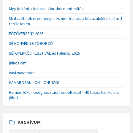
Megtörtént a kalcium-kloridos mentesítés
Mintavételek eredményei és mentesítés a kőzúzalékkal ellátott
területeken
FŐZŐVERSENY 2026
SÉ HONVÉD SE TOBORZÓ
SÉI GYERKŐC FESZTIVÁL és Falunap 2026
(nincs cím)
Vasi Vasember
HAMAROSAN JÖN! JÖN! JÖN!
Harmadfokú hőségriasztást rendeltek el – 40 fokos kánikula is
jöhet
ARCHÍVUM
A