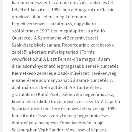
kamarazenészként számos televízió-, rádió- és CD-
felvételt készített. 1995-ben a Hungaroton Classic
gondozásában jelent meg Telemann
hegedûversenyeit tartalmazó, nagysikerû
szólólemeze. 1997-ben megalapította a Kalló
Quartetet. A Szombathelyi Zenemûvészeti
Szakközépiskola tanára. Repertoárja a korabarokk
zenétõl a kortárs mûvekig terjed. (Forrás:
www.fidelio.hu) A Liszt Ferenc-díj a magyar állam
által adományozható legmagasabb zenei kitüntetés.
Kiemelkedõ zenei és elõadó-mûvészeti tevékenység
elismerésére adományozható állami kitüntetés. A
díjat március 15-én adták át. A kitüntetéshez
gratulálunk!
Kalló Zsolt, Sében élõ hegedûmûvész,
közép- és fõiskolai tanár, mûvészeti vezetõ. A Capella
Savaria koncertmestere és mûvészeti vezetõje. 1990-
ben kitüntetéssel szerezte meg hegedûmûvészi
diplomáját a budapesti Zeneakadémián, majd
Salzburgban Végh Sándor irányításával képezte