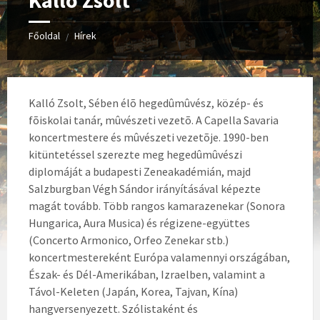
Kalló Zsolt
Főoldal
Hírek
/
Kalló Zsolt, Sében élõ hegedûmûvész, közép- és
fõiskolai tanár, mûvészeti vezetõ. A Capella Savaria
koncertmestere és mûvészeti vezetõje. 1990-ben
kitüntetéssel szerezte meg hegedûmûvészi
diplomáját a budapesti Zeneakadémián, majd
Salzburgban Végh Sándor irányításával képezte
magát tovább. Több rangos kamarazenekar (Sonora
Hungarica, Aura Musica) és régizene-együttes
(Concerto Armonico, Orfeo Zenekar stb.)
koncertmestereként Európa valamennyi országában,
Észak- és Dél-Amerikában, Izraelben, valamint a
Távol-Keleten (Japán, Korea, Tajvan, Kína)
hangversenyezett. Szólistaként és