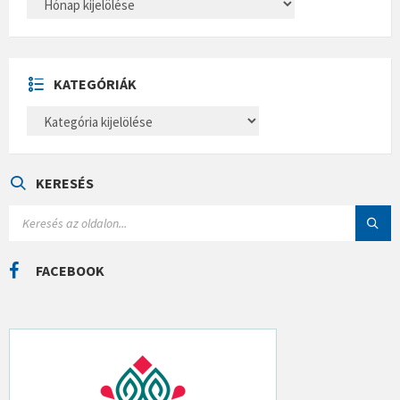
R
C
H
Í
V
U
KATEGÓRIÁK
M
K
A
T
E
G
Ó
KERESÉS
R
I
S
Á
E
K
A
R
C
FACEBOOK
H
: