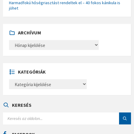
Harmadfokú hőségriasztást rendeltek el – 40 fokos kánikula is
jöhet
ARCHÍVUM
A
R
C
H
Í
V
U
KATEGÓRIÁK
M
K
A
T
E
G
Ó
KERESÉS
R
I
S
Á
E
K
A
R
C