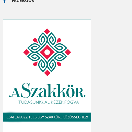
FACEBOOK
H
: