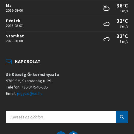
36°C
Ma
2026-08-06
3 m/s
32°C
Péntek
2026-08-07
8 m/s
32°C
Szombat
2026-08-08
3 m/s
KAPCSOLAT
Sé Község Önkormányzata
9789 Sé, Szabadság u. 29.
Telefon: +36 94/540-535
Email:
jegyzo@se.hu
S
E
A
R
C
E
F