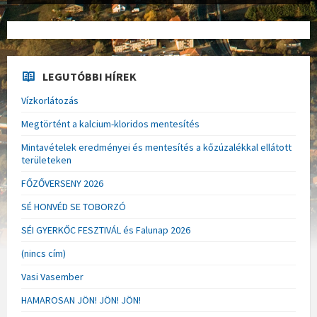
LEGUTÓBBI HÍREK
Vízkorlátozás
Megtörtént a kalcium-kloridos mentesítés
Mintavételek eredményei és mentesítés a kőzúzalékkal ellátott
területeken
FŐZŐVERSENY 2026
SÉ HONVÉD SE TOBORZÓ
SÉI GYERKŐC FESZTIVÁL és Falunap 2026
(nincs cím)
Vasi Vasember
HAMAROSAN JÖN! JÖN! JÖN!