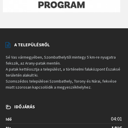
A TELEPÜLÉSRŐL
Sé Vas vármegyében, Szombathelytől mintegy 5 km-re nyugatra
fekszik, az Arany-patak mentén.
A patak kettéosztja a települést, a történelmi faluközpont Északsé
területén alakult ki.
Szomszédos települései Szombathely, Torony és Nárai, fekvése
miatt szorosan kapcsolódik a megyeszékhelyhez.
IDŐJÁRÁS
04:01
Idő
Ma