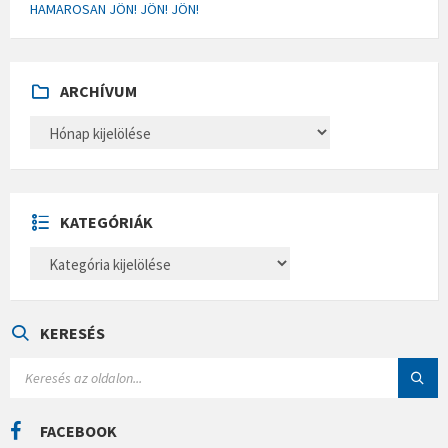
HAMAROSAN JÖN! JÖN! JÖN!
ARCHÍVUM
A
R
C
H
Í
V
U
KATEGÓRIÁK
M
K
A
T
E
G
Ó
KERESÉS
R
I
S
Á
E
K
A
R
C
FACEBOOK
H