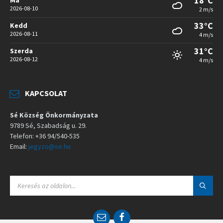
18°C
2026-08-10
2 m/s
33°C
Kedd
2026-08-11
4 m/s
31°C
Szerda
2026-08-12
4 m/s
KAPCSOLAT
Sé Község Önkormányzata
9789 Sé, Szabadság u. 29.
Telefon: +36 94/540-535
Email:
jegyzo@se.hu
S
E
A
R
C
E
F
H
m
a