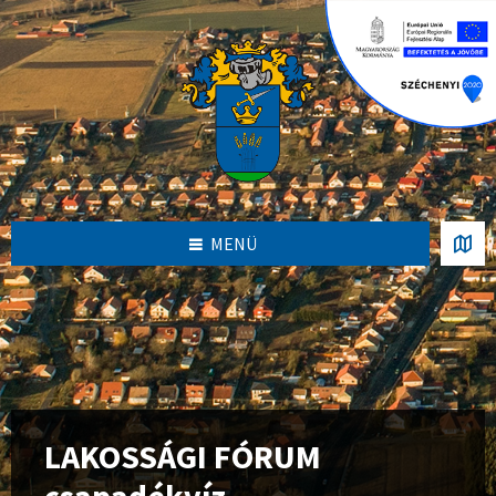
S
S
S
k
k
k
i
i
i
p
p
p
t
t
t
o
o
o
c
l
f
o
e
o
n
f
o
t
t
t
e
s
e
n
i
r
MENÜ
t
d
e
b
a
r
LAKOSSÁGI FÓRUM