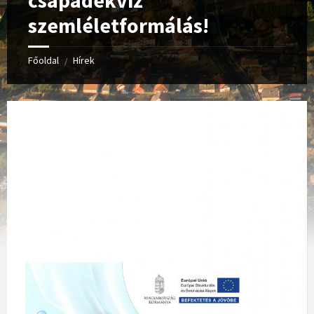
csapadékvíz
szemléletformálás!
Főoldal
Hírek
/