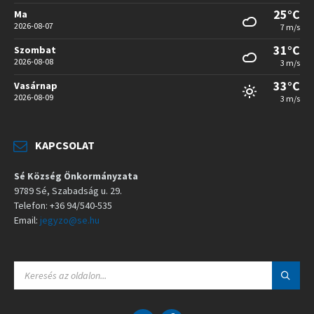
25°C
Ma
2026-08-07
7 m/s
31°C
Szombat
2026-08-08
3 m/s
33°C
Vasárnap
2026-08-09
3 m/s
KAPCSOLAT
Sé Község Önkormányzata
9789 Sé, Szabadság u. 29.
Telefon: +36 94/540-535
Email:
jegyzo@se.hu
S
E
A
R
C