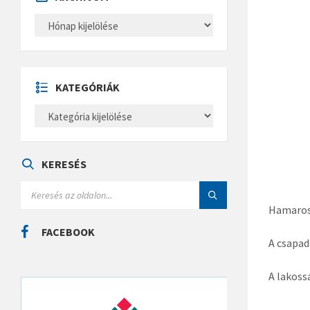
A
R
C
H
Í
V
U
KATEGÓRIÁK
M
K
A
T
E
G
Ó
KERESÉS
R
I
S
Á
E
K
A
Hamarosa
R
C
FACEBOOK
H
A csapad
:
A lakoss