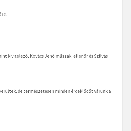
ése.
int kivitelező, Kovács Jenő műszaki ellenőr és Szilvás
 kerültek, de természetesen minden érdeklődőt várunk a