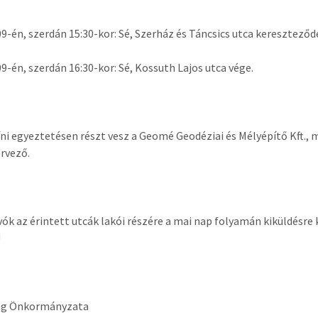
09-én, szerdán 15:30-kor: Sé, Szerház és Táncsics utca kereszteződ
09-én, szerdán 16:30-kor: Sé, Kossuth Lajos utca vége.
íni egyeztetésen részt vesz a Geomé Geodéziai és Mélyépítő Kft., m
ervező.
ók az érintett utcák lakói részére a mai nap folyamán kiküldésre
!
ég Önkormányzata