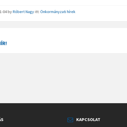
11-04
by
Róbert Nagy
itt:
Önkormányzati hírek
ÍR!
ÁS
KAPCSOLAT