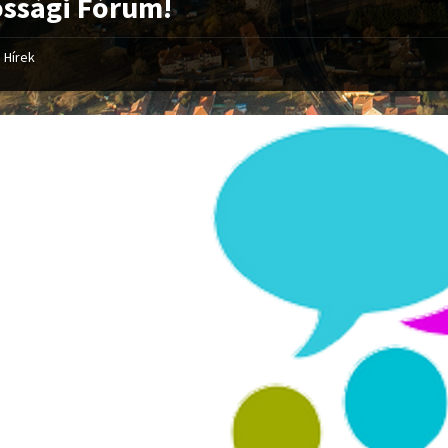
ssági Fórum!
Hírek