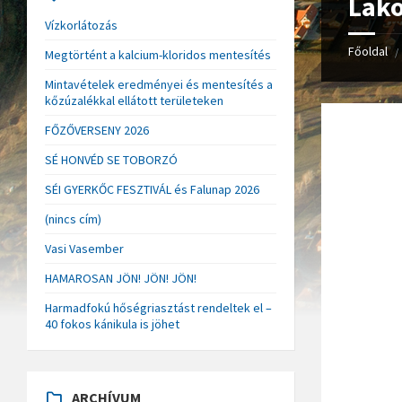
Lako
Vízkorlátozás
Főoldal
/
Megtörtént a kalcium-kloridos mentesítés
Mintavételek eredményei és mentesítés a
kőzúzalékkal ellátott területeken
FŐZŐVERSENY 2026
SÉ HONVÉD SE TOBORZÓ
SÉI GYERKŐC FESZTIVÁL és Falunap 2026
(nincs cím)
Vasi Vasember
HAMAROSAN JÖN! JÖN! JÖN!
Harmadfokú hőségriasztást rendeltek el –
40 fokos kánikula is jöhet
ARCHÍVUM