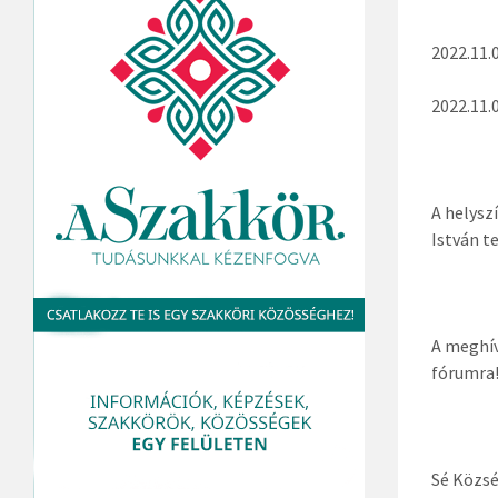
2022.11.
2022.11.
A helysz
István t
A meghív
fórumra
Sé Közs