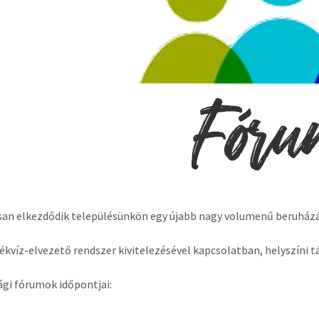
n elkezdődik településünkön egy újabb nagy volumenű beruházás,
ékvíz-elvezető rendszer kivitelezésével kapcsolatban, helyszíni 
ági fórumok időpontjai: