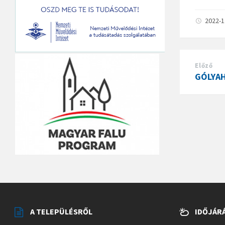
2022-
Előző
GÓLYAH
A TELEPÜLÉSRŐL
IDŐJÁR