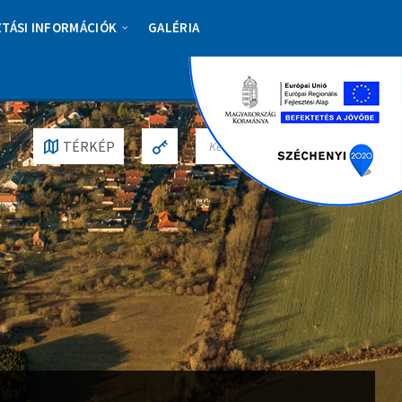
ZTÁSI INFORMÁCIÓK
GALÉRIA
S
TÉRKÉP
E
A
R
C
H
: