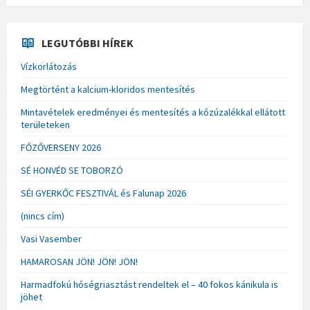
LEGUTÓBBI HÍREK
Vízkorlátozás
Megtörtént a kalcium-kloridos mentesítés
Mintavételek eredményei és mentesítés a kőzúzalékkal ellátott
területeken
FŐZŐVERSENY 2026
SÉ HONVÉD SE TOBORZÓ
SÉI GYERKŐC FESZTIVÁL és Falunap 2026
(nincs cím)
Vasi Vasember
HAMAROSAN JÖN! JÖN! JÖN!
Harmadfokú hőségriasztást rendeltek el – 40 fokos kánikula is
jöhet