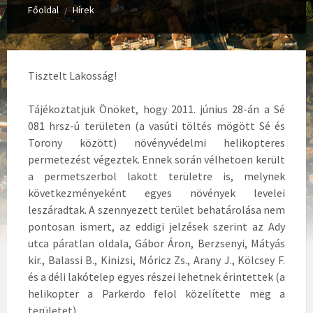
Főoldal
Hírek
/
Tisztelt Lakosság!
Tájékoztatjuk Önöket, hogy 2011. június 28-án a Sé
081 hrsz-ú területen (a vasúti töltés mögött Sé és
Torony között) növényvédelmi helikopteres
permetezést végeztek. Ennek során vélhetoen került
a permetszerbol lakott területre is, melynek
következményeként egyes növények levelei
leszáradtak. A szennyezett terület behatárolása nem
pontosan ismert, az eddigi jelzések szerint az Ady
utca páratlan oldala, Gábor Áron, Berzsenyi, Mátyás
kir., Balassi B., Kinizsi, Móricz Zs., Arany J., Kölcsey F.
és a déli lakótelep egyes részei lehetnek érintettek (a
helikopter a Parkerdo felol közelítette meg a
területet).