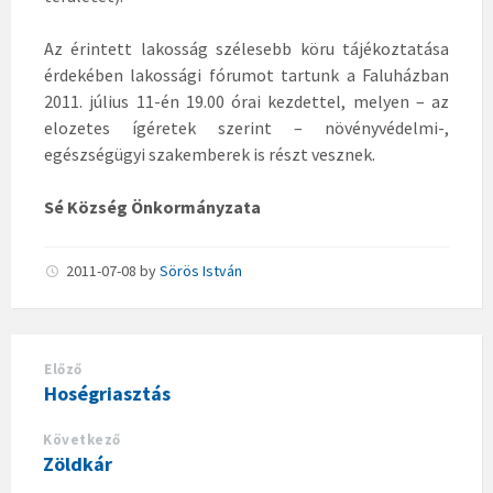
Az érintett lakosság szélesebb köru tájékoztatása
érdekében lakossági fórumot tartunk a Faluházban
2011. július 11-én 19.00 órai kezdettel, melyen – az
elozetes ígéretek szerint – növényvédelmi-,
egészségügyi szakemberek is részt vesznek.
Sé Község Önkormányzata
2011-07-08
by
Sörös István
Előző
Hoségriasztás
Következő
Zöldkár