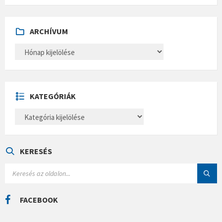
ARCHÍVUM
A
R
C
H
Í
V
U
KATEGÓRIÁK
M
K
A
T
E
G
Ó
KERESÉS
R
I
S
Á
E
K
A
R
C
FACEBOOK
H
: