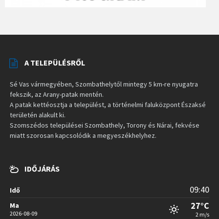
A TELEPÜLÉSRŐL
Sé Vas vármegyében, Szombathelytől mintegy 5 km-re nyugatra
fekszik, az Arany-patak mentén.
A patak kettéosztja a települést, a történelmi faluközpont Északsé
területén alakult ki.
Szomszédos települései Szombathely, Torony és Nárai, fekvése
miatt szorosan kapcsolódik a megyeszékhelyhez.
IDŐJÁRÁS
09:40
Idő
27°C
Ma
2026-08-09
2 m/s