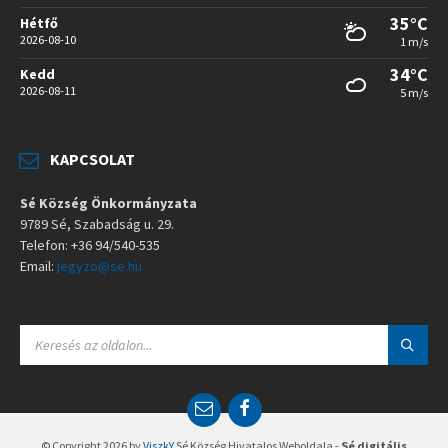
35°C
Hétfő
2026-08-10
1 m/s
34°C
Kedd
2026-08-11
5 m/s
KAPCSOLAT
Sé Község Önkormányzata
9789 Sé, Szabadság u. 29.
Telefon: +36 94/540-535
Email:
jegyzo@se.hu
S
E
A
R
C
E
F
H
m
a
:
a
c
© Copyright 2026 by
ViszkY
Sé Község Hivatalos Weboldala -
Sé digitális