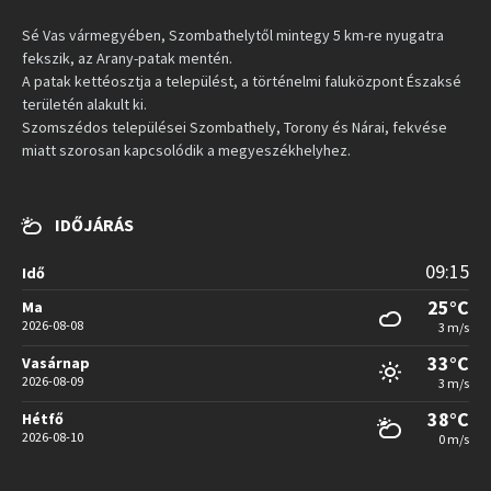
Sé Vas vármegyében, Szombathelytől mintegy 5 km-re nyugatra
fekszik, az Arany-patak mentén.
A patak kettéosztja a települést, a történelmi faluközpont Északsé
területén alakult ki.
Szomszédos települései Szombathely, Torony és Nárai, fekvése
miatt szorosan kapcsolódik a megyeszékhelyhez.
IDŐJÁRÁS
09:15
Idő
25°C
Ma
2026-08-08
3 m/s
33°C
Vasárnap
2026-08-09
3 m/s
38°C
Hétfő
2026-08-10
0 m/s