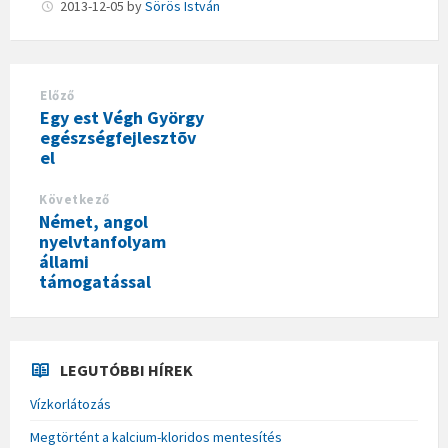
2013-12-05
by
Sörös István
Előző
Egy est Végh György
egészségfejlesztõv
el
Következő
Német, angol
nyelvtanfolyam
állami
támogatással
LEGUTÓBBI HÍREK
Vízkorlátozás
Megtörtént a kalcium-kloridos mentesítés