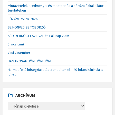
Mintavételek eredményei és mentesítés a kőzúzalékkal ellátott
területeken
FŐZŐVERSENY 2026
SÉ HONVÉD SE TOBORZÓ
SÉI GYERKŐC FESZTIVÁL és Falunap 2026
(nincs cím)
Vasi Vasember
HAMAROSAN JÖN! JÖN! JÖN!
Harmadfokú hőségriasztást rendeltek el – 40 fokos kánikula is
jöhet
ARCHÍVUM
A
R
C