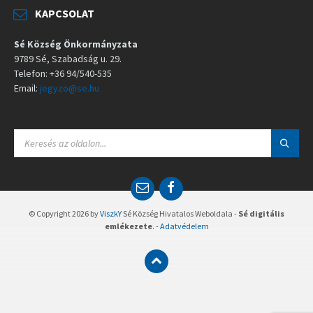
KAPCSOLAT
Sé Község Önkormányzata
9789 Sé, Szabadság u. 29.
Telefon: +36 94/540-535
Email:
jegyzo@se.hu
S
E
A
R
C
E
F
H
m
a
:
a
c
© Copyright 2026 by
ViszkY
Sé Község Hivatalos Weboldala -
Sé digitális
i
e
emlékezete
. -
Adatvédelem
l
b
o
o
k