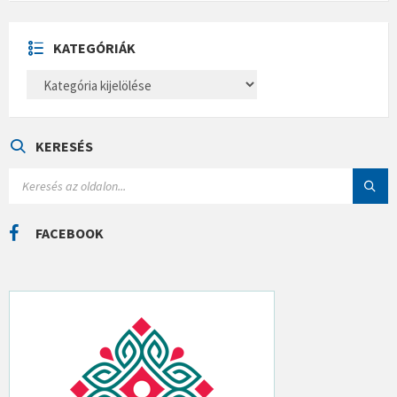
H
Í
V
U
KATEGÓRIÁK
M
K
A
T
E
G
Ó
KERESÉS
R
I
S
Á
E
K
A
R
C
FACEBOOK
H
: