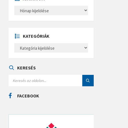
A
R
C
H
Í
V
U
KATEGÓRIÁK
M
K
A
T
E
G
Ó
KERESÉS
R
I
S
Á
E
K
A
R
C
FACEBOOK
H
: