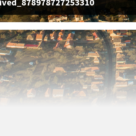
eived_878978727253310