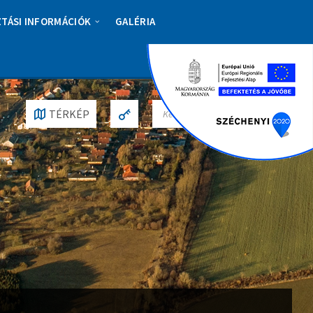
ZTÁSI INFORMÁCIÓK
GALÉRIA
S
TÉRKÉP
E
A
R
C
H
: