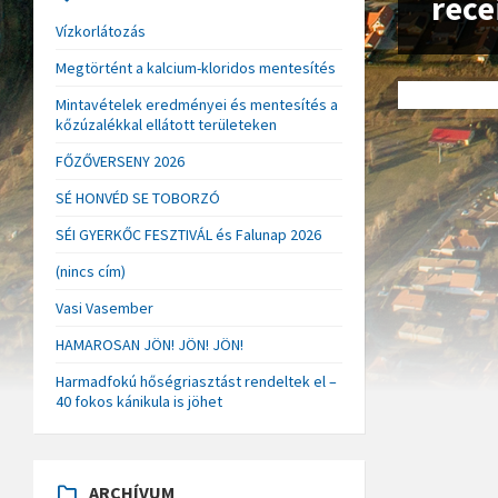
rec
Vízkorlátozás
Megtörtént a kalcium-kloridos mentesítés
Mintavételek eredményei és mentesítés a
kőzúzalékkal ellátott területeken
FŐZŐVERSENY 2026
SÉ HONVÉD SE TOBORZÓ
SÉI GYERKŐC FESZTIVÁL és Falunap 2026
(nincs cím)
Vasi Vasember
HAMAROSAN JÖN! JÖN! JÖN!
Harmadfokú hőségriasztást rendeltek el –
40 fokos kánikula is jöhet
ARCHÍVUM