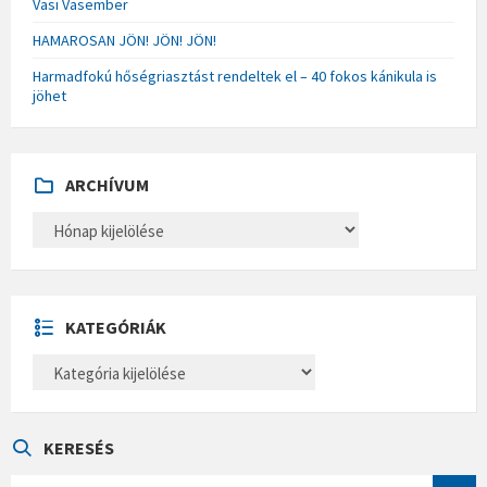
Vasi Vasember
HAMAROSAN JÖN! JÖN! JÖN!
Harmadfokú hőségriasztást rendeltek el – 40 fokos kánikula is
jöhet
ARCHÍVUM
A
R
C
H
Í
V
U
KATEGÓRIÁK
M
K
A
T
E
G
Ó
KERESÉS
R
I
S