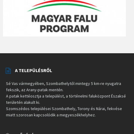
A TELEPÜLÉSRŐL
Sé Vas vármegyében, Szombathelytől mintegy 5 km-re nyugatra
fekszik, az Arany-patak mentén.
A patak kettéosztja a települést, a történelmi faluközpont Északsé
területén alakult ki.
Szomszédos települései Szombathely, Torony és Nárai, fekvése
miatt szorosan kapcsolódik a megyeszékhelyhez.