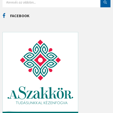
Á
E
K
A
R
C
FACEBOOK
H
: