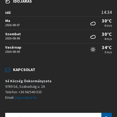
IDŐJÁRÁS
14:34
Idő
30°C
Ma
2026-08-07
6 m/s
30°C
Szombat
2026-08-08
4 m/s
34°C
Vasárnap
2026-08-09
3 m/s
KAPCSOLAT
Sé Község Önkormányzata
9789 Sé, Szabadság u. 29.
Telefon: +36 94/540-535
Email:
jegyzo@se.hu
S