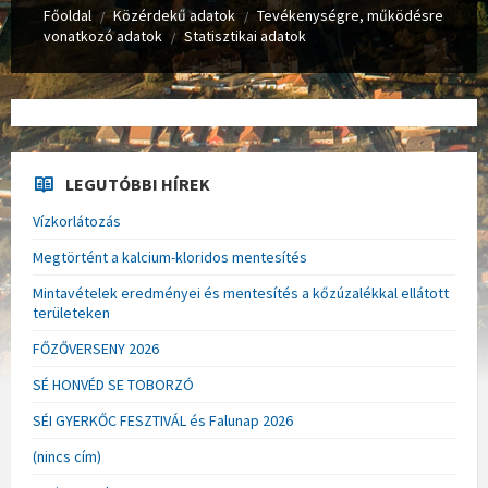
Főoldal
Közérdekű adatok
Tevékenységre, működésre
/
/
vonatkozó adatok
Statisztikai adatok
/
LEGUTÓBBI HÍREK
Vízkorlátozás
Megtörtént a kalcium-kloridos mentesítés
Mintavételek eredményei és mentesítés a kőzúzalékkal ellátott
területeken
FŐZŐVERSENY 2026
SÉ HONVÉD SE TOBORZÓ
SÉI GYERKŐC FESZTIVÁL és Falunap 2026
(nincs cím)