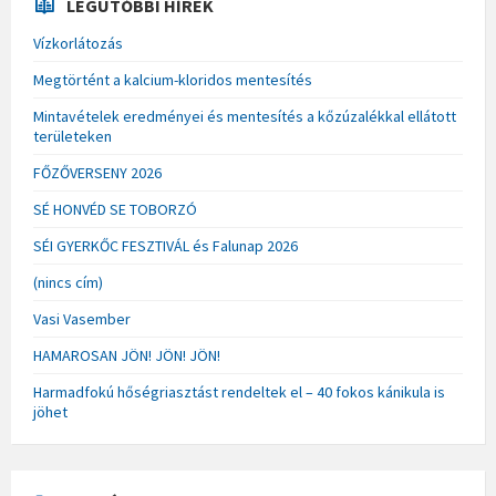
LEGUTÓBBI HÍREK
Vízkorlátozás
Megtörtént a kalcium-kloridos mentesítés
Mintavételek eredményei és mentesítés a kőzúzalékkal ellátott
területeken
FŐZŐVERSENY 2026
SÉ HONVÉD SE TOBORZÓ
SÉI GYERKŐC FESZTIVÁL és Falunap 2026
(nincs cím)
Vasi Vasember
HAMAROSAN JÖN! JÖN! JÖN!
Harmadfokú hőségriasztást rendeltek el – 40 fokos kánikula is
jöhet