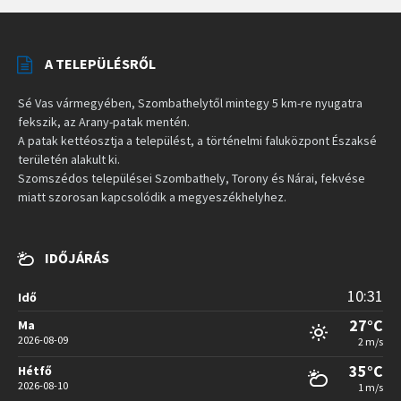
A TELEPÜLÉSRŐL
Sé Vas vármegyében, Szombathelytől mintegy 5 km-re nyugatra
fekszik, az Arany-patak mentén.
A patak kettéosztja a települést, a történelmi faluközpont Északsé
területén alakult ki.
Szomszédos települései Szombathely, Torony és Nárai, fekvése
miatt szorosan kapcsolódik a megyeszékhelyhez.
IDŐJÁRÁS
10:31
Idő
27°C
Ma
2026-08-09
2 m/s
35°C
Hétfő
2026-08-10
1 m/s