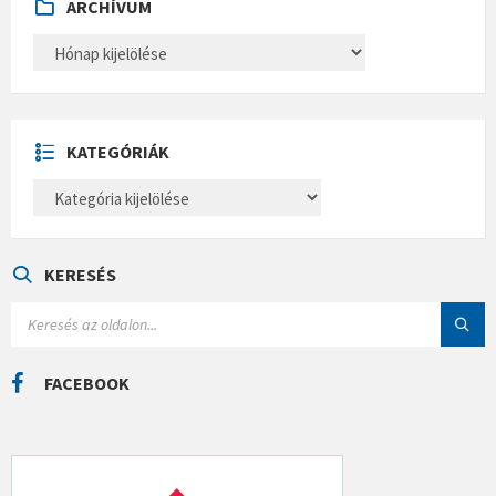
ARCHÍVUM
A
R
C
H
Í
V
U
KATEGÓRIÁK
M
K
A
T
E
G
Ó
KERESÉS
R
I
S
Á
E
K
A
R
C
FACEBOOK
H
: