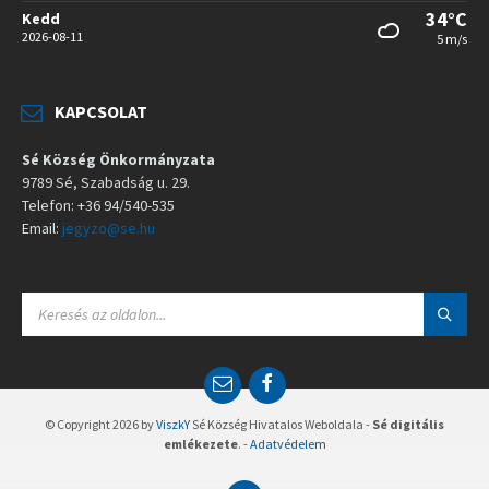
34°C
Kedd
2026-08-11
5 m/s
KAPCSOLAT
Sé Község Önkormányzata
9789 Sé, Szabadság u. 29.
Telefon: +36 94/540-535
Email:
jegyzo@se.hu
S
E
A
R
C
E
F
H
m
a
:
a
c
© Copyright 2026 by
ViszkY
Sé Község Hivatalos Weboldala -
Sé digitális
i
e
emlékezete
. -
Adatvédelem
l
b
o