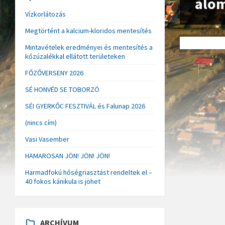
álom
Vízkorlátozás
Megtörtént a kalcium-kloridos mentesítés
Mintavételek eredményei és mentesítés a
kőzúzalékkal ellátott területeken
FŐZŐVERSENY 2026
SÉ HONVÉD SE TOBORZÓ
SÉI GYERKŐC FESZTIVÁL és Falunap 2026
(nincs cím)
Vasi Vasember
HAMAROSAN JÖN! JÖN! JÖN!
Harmadfokú hőségriasztást rendeltek el –
40 fokos kánikula is jöhet
ARCHÍVUM