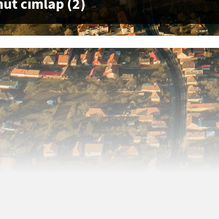
út címlap (2)