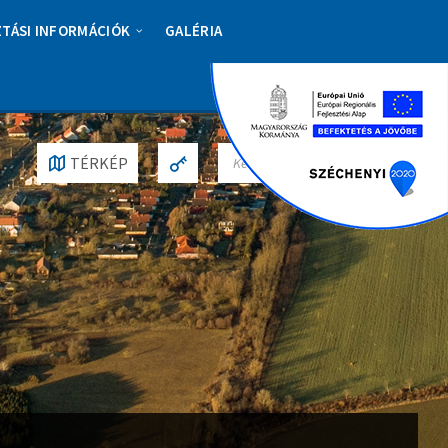
ZTÁSI INFORMÁCIÓK
GALÉRIA
S
TÉRKÉP
E
A
R
C
H
: