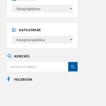
A
R
C
H
Í
V
U
KATEGÓRIÁK
M
K
A
T
E
G
Ó
KERESÉS
R
I
S
Á
E
K
A
R
C
FACEBOOK
H
: