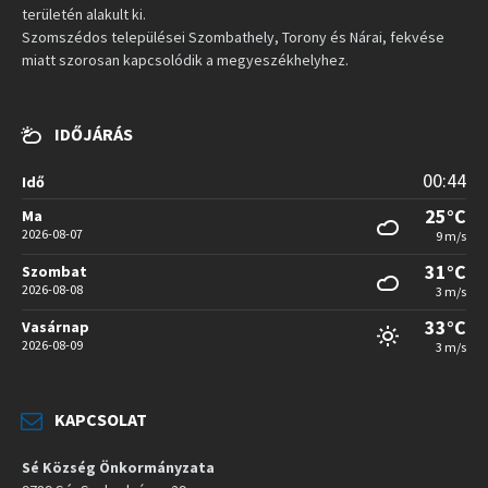
területén alakult ki.
Szomszédos települései Szombathely, Torony és Nárai, fekvése
miatt szorosan kapcsolódik a megyeszékhelyhez.
IDŐJÁRÁS
00:44
Idő
25°C
Ma
2026-08-07
9 m/s
31°C
Szombat
2026-08-08
3 m/s
33°C
Vasárnap
2026-08-09
3 m/s
KAPCSOLAT
Sé Község Önkormányzata