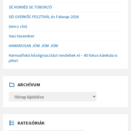
SÉ HONVÉD SE TOBORZÓ
SÉI GYERKŐC FESZTIVÁL és Falunap 2026
(nincs cím)
Vasi Vasember
HAMAROSAN JÖN! JÖN! JÖN!
Harmadfokú hőségriasztást rendeltek el – 40 fokos kánikula is
jöhet
ARCHÍVUM
A
R
C
H
Í
V
U
KATEGÓRIÁK
M