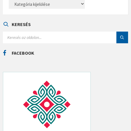
K
A
T
E
G
Ó
KERESÉS
R
I
S
Á
E
K
A
R
C
FACEBOOK
H
: