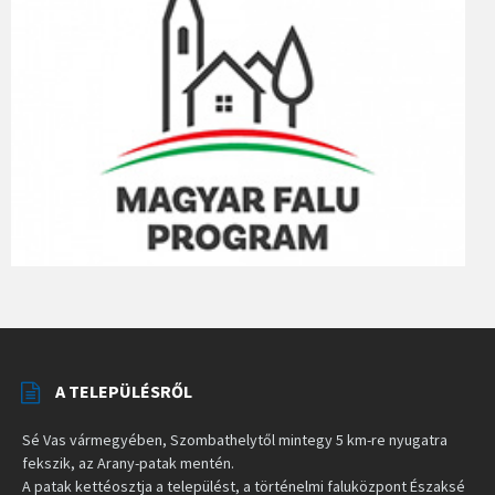
A TELEPÜLÉSRŐL
Sé Vas vármegyében, Szombathelytől mintegy 5 km-re nyugatra
fekszik, az Arany-patak mentén.
A patak kettéosztja a települést, a történelmi faluközpont Északsé