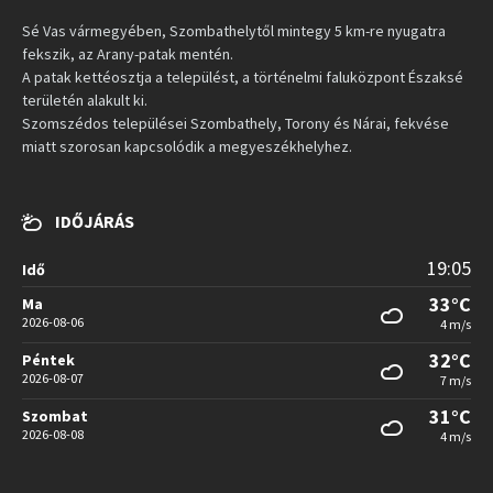
Sé Vas vármegyében, Szombathelytől mintegy 5 km-re nyugatra
fekszik, az Arany-patak mentén.
A patak kettéosztja a települést, a történelmi faluközpont Északsé
területén alakult ki.
Szomszédos települései Szombathely, Torony és Nárai, fekvése
miatt szorosan kapcsolódik a megyeszékhelyhez.
IDŐJÁRÁS
19:05
Idő
33°C
Ma
2026-08-06
4 m/s
32°C
Péntek
2026-08-07
7 m/s
31°C
Szombat
2026-08-08
4 m/s