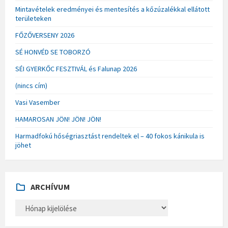
Mintavételek eredményei és mentesítés a kőzúzalékkal ellátott
területeken
FŐZŐVERSENY 2026
SÉ HONVÉD SE TOBORZÓ
SÉI GYERKŐC FESZTIVÁL és Falunap 2026
(nincs cím)
Vasi Vasember
HAMAROSAN JÖN! JÖN! JÖN!
Harmadfokú hőségriasztást rendeltek el – 40 fokos kánikula is
jöhet
ARCHÍVUM
A
R
C
H