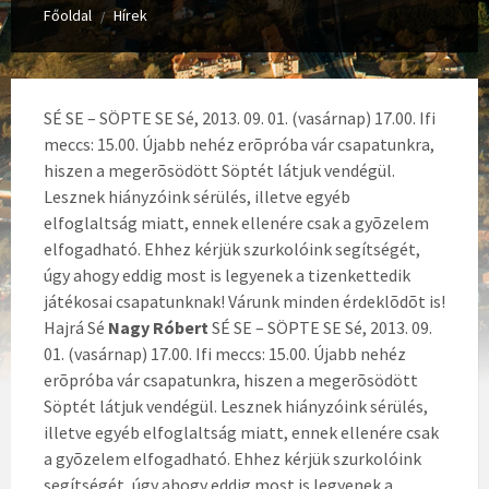
Főoldal
Hírek
/
SÉ SE – SÖPTE SE Sé, 2013. 09. 01. (vasárnap) 17.00. Ifi
meccs: 15.00. Újabb nehéz erõpróba vár csapatunkra,
hiszen a megerõsödött Söptét látjuk vendégül.
Lesznek hiányzóink sérülés, illetve egyéb
elfoglaltság miatt, ennek ellenére csak a gyõzelem
elfogadható. Ehhez kérjük szurkolóink segítségét,
úgy ahogy eddig most is legyenek a tizenkettedik
játékosai csapatunknak! Várunk minden érdeklõdõt is!
Hajrá Sé
Nagy Róbert
SÉ SE – SÖPTE SE Sé, 2013. 09.
01. (vasárnap) 17.00. Ifi meccs: 15.00. Újabb nehéz
erõpróba vár csapatunkra, hiszen a megerõsödött
Söptét látjuk vendégül. Lesznek hiányzóink sérülés,
illetve egyéb elfoglaltság miatt, ennek ellenére csak
a gyõzelem elfogadható. Ehhez kérjük szurkolóink
segítségét, úgy ahogy eddig most is legyenek a