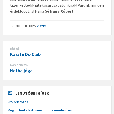
tizenkettedik játékosai csapatunknak! Várunk minden
érdeklõdõt is! Hajrá Sé
Nagy Róbert
2013-08-30
by
ViszkY
Előző
Karate Do Club
Következő
Hatha jóga
LEGUTÓBBI HÍREK
Vízkorlátozás
Megtörtént a kalcium-kloridos mentesítés