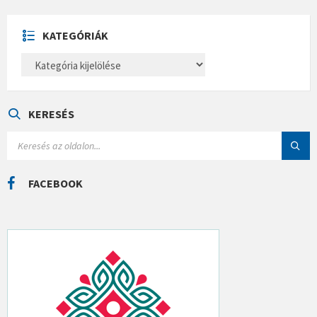
Í
V
U
KATEGÓRIÁK
M
K
A
T
E
G
Ó
KERESÉS
R
I
S
Á
E
K
A
R
C
FACEBOOK
H
: