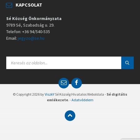
KAPCSOLAT
Sé Község Önkormányzata
9789 Sé, Szabadság u. 29.
Telefon: +36 94/540-535
Email:
jegyzo@se.hu
S
E
A
R
C
E
F
H
m
a
:
a
c
© Copyright 2026 by
ViszkY
Sé Község Hivatalos Weboldala -
Sé digitális
i
e
emlékezete
. -
Adatvédelem
l
b
o
o
k