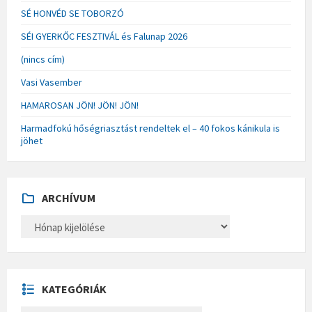
SÉ HONVÉD SE TOBORZÓ
SÉI GYERKŐC FESZTIVÁL és Falunap 2026
(nincs cím)
Vasi Vasember
HAMAROSAN JÖN! JÖN! JÖN!
Harmadfokú hőségriasztást rendeltek el – 40 fokos kánikula is
jöhet
ARCHÍVUM
A
R
C
H
Í
V
U
KATEGÓRIÁK
M
K