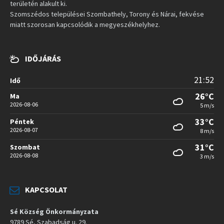
területén alakult ki.
Szomszédos települései Szombathely, Torony és Nárai, fekvése
miatt szorosan kapcsolódik a megyeszékhelyhez.
IDŐJÁRÁS
21:52
Idő
26°C
Ma
2026-08-06
5 m/s
33°C
Péntek
2026-08-07
8 m/s
31°C
Szombat
2026-08-08
3 m/s
KAPCSOLAT
Sé Község Önkormányzata
9789 Sé, Szabadság u. 29.