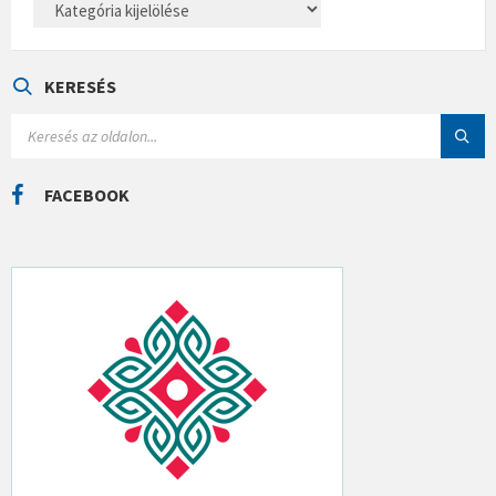
A
T
E
G
Ó
KERESÉS
R
I
S
Á
E
K
A
R
C
FACEBOOK
H
: