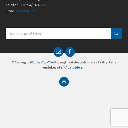
Telefon: +36 94/540-535
Email:
jegyzo@se.hu
S
E
A
R
C
E
F
H
m
a
:
a
c
© Copyright 2026 by
ViszkY
Sé Község Hivatalos Weboldala -
Sé digitális
i
e
emlékezete
. -
Adatvédelem
l
b
o
o
k