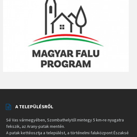
A TELEPÜLÉSRŐL
Sé Vas vármegyében, Szombathelytől mintegy 5 km-re nyugatra
fekszik, az Arany-patak mentén.
A patak kettéosztja a települést, a történelmi faluközpont Északsé