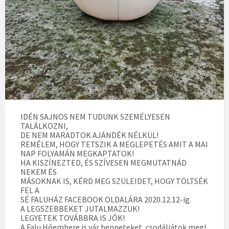
IDÉN SAJNOS NEM TUDUNK SZEMÉLYESEN
TALÁLKOZNI,
DE NEM MARADTOK AJÁNDÉK NÉLKÜL!
REMÉLEM, HOGY TETSZIK A MEGLEPETÉS AMIT A MAI
NAP FOLYAMÁN MEGKAPTATOK!
HA KISZÍNEZTED, ÉS SZÍVESEN MEGMUTATNÁD
NEKEM ÉS
MÁSOKNAK IS, KÉRD MEG SZÜLEIDET, HOGY TÖLTSÉK
FEL A
SÉ FALUHÁZ FACEBOOK OLDALÁRA 2020.12.12-ig.
A LEGSZEBBEKET JUTALMAZZUK!
LEGYETEK TOVÁBBRA IS JÓK!
A Falu Hóembere is vár benneteket, csodáljátok meg!