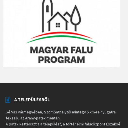
A TELEPÜLÉSRŐL
Sé Vas vármegyében, Szombathelytől mintegy 5 km-re nyugatra
fekszik, az Arany-patak mentén.
A patak kettéosztja a települést, a történelmi faluközpont Északsé