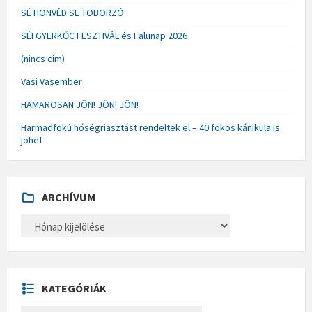
SÉ HONVÉD SE TOBORZÓ
SÉI GYERKŐC FESZTIVÁL és Falunap 2026
(nincs cím)
Vasi Vasember
HAMAROSAN JÖN! JÖN! JÖN!
Harmadfokú hőségriasztást rendeltek el – 40 fokos kánikula is
jöhet
ARCHÍVUM
A
R
C
H
Í
V
U
KATEGÓRIÁK
M
K