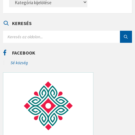
A
T
E
G
Ó
KERESÉS
R
I
S
Á
E
K
A
R
C
FACEBOOK
H
:
Sé község