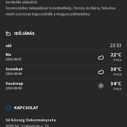
területén alakult ki.
Szomszédos települései Szombathely, Torony és Nárai, fekvése
miatt szorosan kapcsolódik a megyeszékhelyhez.
IDŐJÁRÁS
23:53
Idő
22°C
Ma
2026-08-07
3 m/s
30°C
Szombat
2026-08-08
3 m/s
34°C
Vasárnap
2026-08-09
3 m/s
KAPCSOLAT
Sé Község Önkormányzata
9789 Sé, Szabadság u. 29.