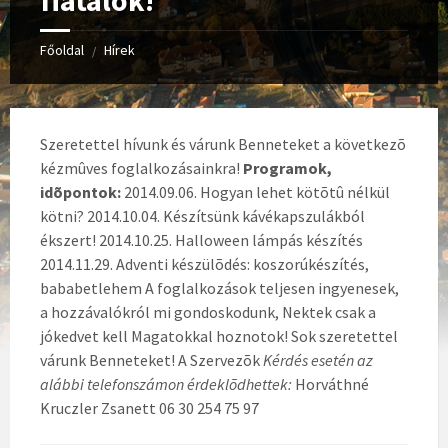
fiatalok!
Főoldal
Hírek
/
Szeretettel hívunk és várunk Benneteket a következõ
kézmûves foglalkozásainkra!
Programok,
idõpontok:
2014.09.06. Hogyan lehet kötõtû nélkül
kötni? 2014.10.04. Készítsünk kávékapszulákból
ékszert! 2014.10.25. Halloween lámpás készítés
2014.11.29. Adventi készülõdés: koszorúkészítés,
bababetlehem A foglalkozások teljesen ingyenesek,
a hozzávalókról mi gondoskodunk, Nektek csak a
jókedvet kell Magatokkal hoznotok! Sok szeretettel
várunk Benneteket! A Szervezõk
Kérdés esetén az
alábbi telefonszámon érdeklõdhettek:
Horváthné
Kruczler Zsanett 06 30 254 75 97