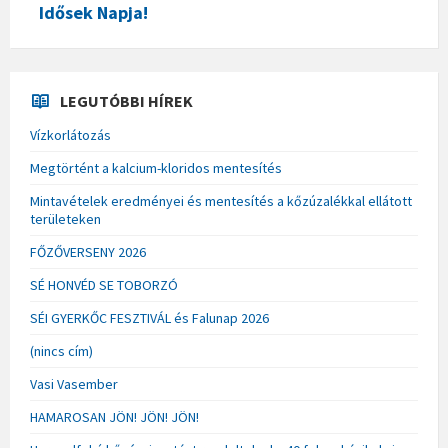
Idősek Napja!
LEGUTÓBBI HÍREK
Vízkorlátozás
Megtörtént a kalcium-kloridos mentesítés
Mintavételek eredményei és mentesítés a kőzúzalékkal ellátott
területeken
FŐZŐVERSENY 2026
SÉ HONVÉD SE TOBORZÓ
SÉI GYERKŐC FESZTIVÁL és Falunap 2026
(nincs cím)
Vasi Vasember
HAMAROSAN JÖN! JÖN! JÖN!