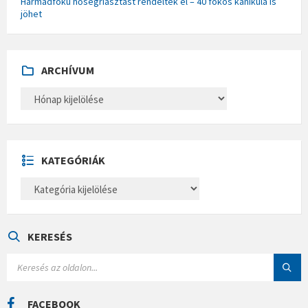
Harmadfokú hőségriasztást rendeltek el – 40 fokos kánikula is
jöhet
ARCHÍVUM
A
R
C
H
Í
V
U
KATEGÓRIÁK
M
K
A
T
E
G
Ó
KERESÉS
R
I
S
Á
E
K
A
R
C
FACEBOOK