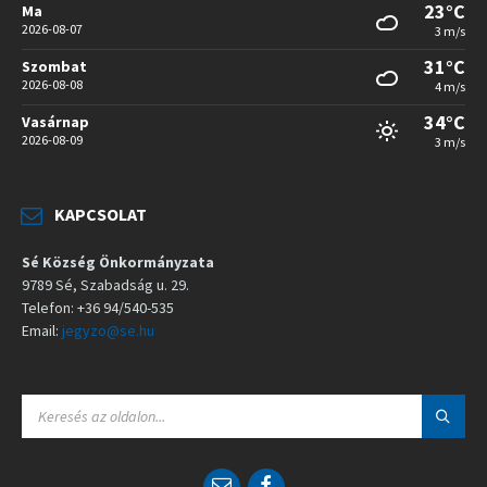
23°C
Ma
2026-08-07
3 m/s
31°C
Szombat
2026-08-08
4 m/s
34°C
Vasárnap
2026-08-09
3 m/s
KAPCSOLAT
Sé Község Önkormányzata
9789 Sé, Szabadság u. 29.
Telefon: +36 94/540-535
Email:
jegyzo@se.hu
S
E
A
R
C
E
F
H