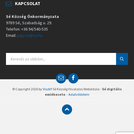
KAPCSOLAT
Sé Község Önkormányzata
9789 Sé, Szabadság u. 29.
Telefon: +36 94/540-535
Email:
jegyzo@se.hu
S
E
A
R
C
E
F
H
m
a
:
a
c
© Copyright 2026 by
ViszkY
Sé Község Hivatalos Weboldala -
Sé digitális
i
e
emlékezete
. -
Adatvédelem
l
b
o
o
k