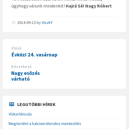
úgyhogy várunk mindenkit!
Hajrá Sé! Nagy Róbert
2014-09-13
by
ViszkY
Előző
Évközi 24. vasárnap
Következő
Nagy esõzés
várható
LEGUTÓBBI HÍREK
Vízkorlátozás
Megtörtént a kalcium-kloridos mentesítés