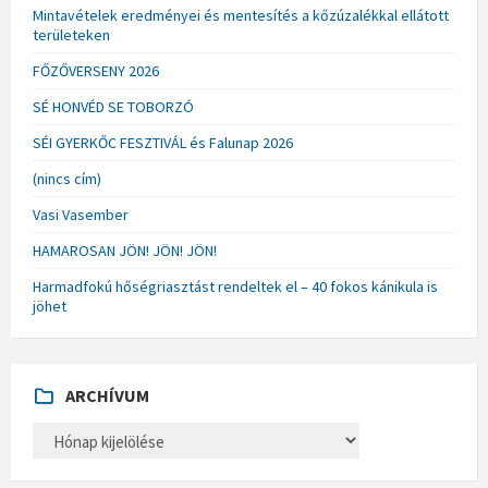
Mintavételek eredményei és mentesítés a kőzúzalékkal ellátott
területeken
FŐZŐVERSENY 2026
SÉ HONVÉD SE TOBORZÓ
SÉI GYERKŐC FESZTIVÁL és Falunap 2026
(nincs cím)
Vasi Vasember
HAMAROSAN JÖN! JÖN! JÖN!
Harmadfokú hőségriasztást rendeltek el – 40 fokos kánikula is
jöhet
ARCHÍVUM
A
R
C
H