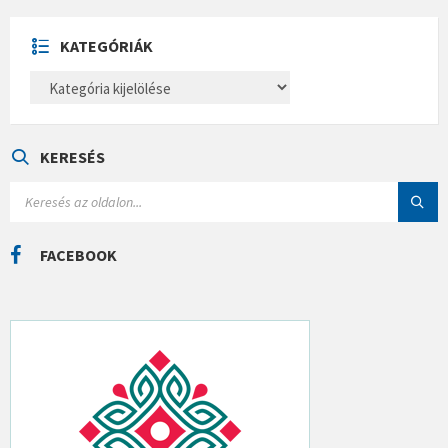
Í
V
U
KATEGÓRIÁK
M
K
A
T
E
G
Ó
KERESÉS
R
I
S
Á
E
K
A
R
C
FACEBOOK
H
: