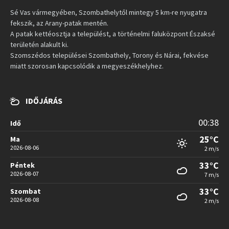
Sé Vas vármegyében, Szombathelytől mintegy 5 km-re nyugatra
fekszik, az Arany-patak mentén.
A patak kettéosztja a települést, a történelmi faluközpont Északsé
területén alakult ki.
Szomszédos települései Szombathely, Torony és Nárai, fekvése
miatt szorosan kapcsolódik a megyeszékhelyhez.
IDŐJÁRÁS
00:38
Idő
25°C
Ma
2026-08-06
2 m/s
33°C
Péntek
2026-08-07
7 m/s
33°C
Szombat
2026-08-08
2 m/s