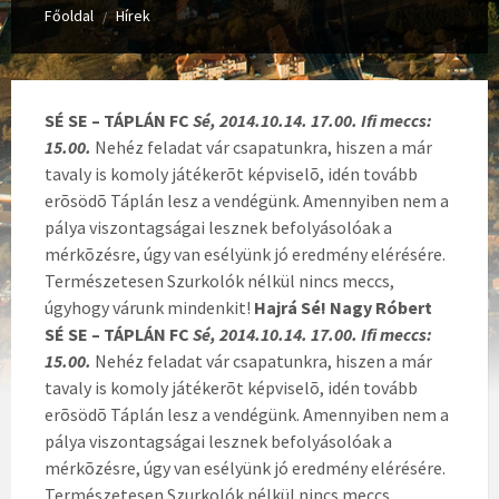
Főoldal
Hírek
/
SÉ SE – TÁPLÁN FC
Sé, 2014.10.14. 17.00. Ifi meccs:
15.00.
Nehéz feladat vár csapatunkra, hiszen a már
tavaly is komoly játékerõt képviselõ, idén tovább
erõsödõ Táplán lesz a vendégünk. Amennyiben nem a
pálya viszontagságai lesznek befolyásolóak a
mérkõzésre, úgy van esélyünk jó eredmény elérésére.
Természetesen Szurkolók nélkül nincs meccs,
úgyhogy várunk mindenkit!
Hajrá Sé! Nagy Róbert
SÉ SE – TÁPLÁN FC
Sé, 2014.10.14. 17.00. Ifi meccs:
15.00.
Nehéz feladat vár csapatunkra, hiszen a már
tavaly is komoly játékerõt képviselõ, idén tovább
erõsödõ Táplán lesz a vendégünk. Amennyiben nem a
pálya viszontagságai lesznek befolyásolóak a
mérkõzésre, úgy van esélyünk jó eredmény elérésére.
Természetesen Szurkolók nélkül nincs meccs,