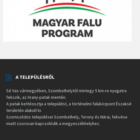
A TELEPÜLÉSRŐL
Sé Vas vármegyében, Szombathelytől mintegy 5 km-re nyugatra
fekszik, az Arany-patak mentén.
A patak kettéosztja a települést, a történelmi faluközpont Északsé
területén alakult ki.
Szomszédos települései Szombathely, Torony és Nárai, fekvése
miatt szorosan kapcsolódik a megyeszékhelyhez.