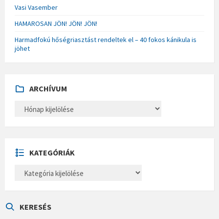
Vasi Vasember
HAMAROSAN JÖN! JÖN! JÖN!
Harmadfokú hőségriasztást rendeltek el – 40 fokos kánikula is
jöhet
ARCHÍVUM
A
R
C
H
Í
V
U
KATEGÓRIÁK
M
K
A
T
E
G
Ó
KERESÉS
R