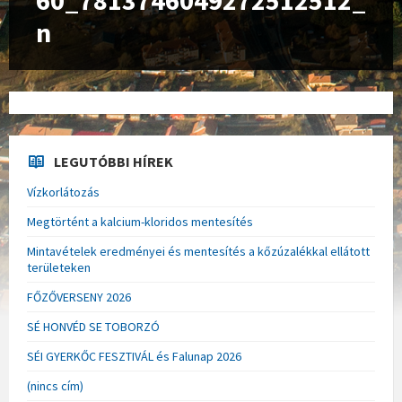
60_7813746049272512512_
n
LEGUTÓBBI HÍREK
Vízkorlátozás
Megtörtént a kalcium-kloridos mentesítés
Mintavételek eredményei és mentesítés a kőzúzalékkal ellátott
területeken
FŐZŐVERSENY 2026
SÉ HONVÉD SE TOBORZÓ
SÉI GYERKŐC FESZTIVÁL és Falunap 2026
(nincs cím)