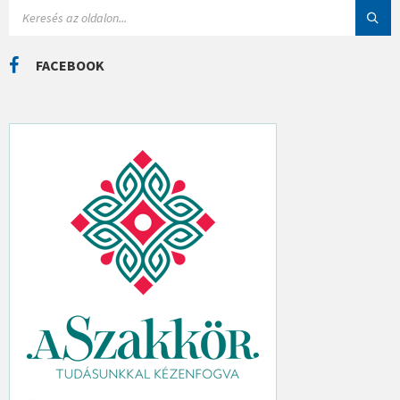
I
S
Á
E
K
A
R
C
FACEBOOK
H
: