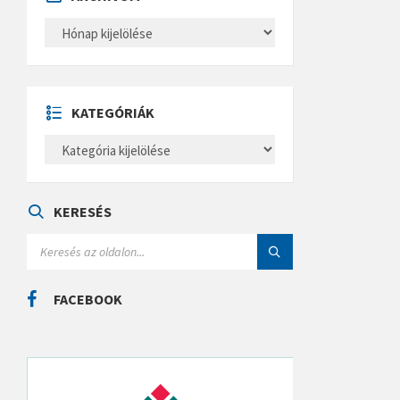
A
R
C
H
Í
V
U
KATEGÓRIÁK
M
K
A
T
E
G
Ó
KERESÉS
R
I
S
Á
E
K
A
R
C
FACEBOOK
H
: