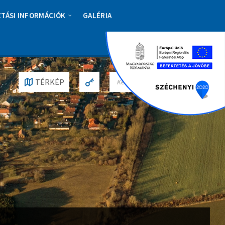
ZTÁSI INFORMÁCIÓK
GALÉRIA
S
TÉRKÉP
E
A
R
C
H
: