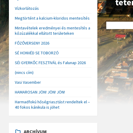
tete
Vízkorlátozás
Megtörtént a kalcium-kloridos mentesítés
Mintavételek eredményei és mentesítés a
kőzúzalékkal ellátott területeken
FŐZŐVERSENY 2026
SÉ HONVÉD SE TOBORZÓ
SÉI GYERKŐC FESZTIVÁL és Falunap 2026
(nincs cím)
Vasi Vasember
HAMAROSAN JÖN! JÖN! JÖN!
Harmadfokú hőségriasztást rendeltek el –
40 fokos kánikula is jöhet
ARCHÍVUM